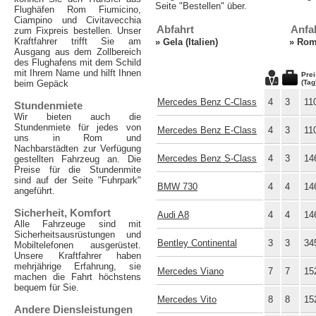
Seite "Bestellen" über.
Flughäfen Rom Fiumicino,
Ciampino und Civitavecchia
Abfahrt
Anfa
zum Fixpreis bestellen. Unser
Kraftfahrer trifft Sie am
»
Gela (Italien)
»
Rom 
Ausgang aus dem Zollbereich
des Flughafens mit dem Schild
mit Ihrem Name und hilft Ihnen
Prei
beim Gepäck
(Tag
Mercedes Benz C-Class
4
3
11
Stundenmiete
Wir bieten auch die
Stundenmiete für jedes von
Mercedes Benz E-Class
4
3
11
uns in Rom und
Nachbarstädten zur Verfügung
Mercedes Benz S-Class
4
3
14
gestellten Fahrzeug an. Die
Preise für die Stundenmite
sind auf der Seite "Fuhrpark"
BMW 730
4
4
14
angeführt.
Sicherheit, Komfort
Audi A8
4
4
14
Alle Fahrzeuge sind mit
Sicherheitsausrüstungen und
Bentley Continental
3
3
34
Mobiltelefonen ausgerüstet.
Unsere Kraftfahrer haben
mehrjährige Erfahrung, sie
Mercedes Viano
7
7
15
machen die Fahrt höchstens
bequem für Sie.
Mercedes Vito
8
8
15
Andere Diensleistungen