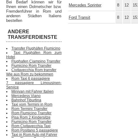
Bei Bedarf können wir für
Mercedes Sprinter
8
12
15
Ihnen einen Dolmetscher bzw.
Fremdenführer in Rom und
anderen Städten Italiens
Ford Transit
8
12
15
bestellen
ANDERE
TRANSFERDIENSTE
Transfer Flughäfen Fiumicino
Taxi Flughäfen Rom zum
Hotel
Flughafen Ciampino Transfer
Fiumicino Rom Transfer
Civitavecchia Rom transfer
Wie aus Rom zu bekommen
Rom Taxi 6 passagiere
7 passagiere Limousinen-
Service
Minivan mit Fahrer Italien
Mercedess Viano
Bahnhof Tiburtina
Taxi vom Termini in Rom
Rom Termini Transfer
Rom Fiumicino Transfer
Pisa Rom 2 Kindersitze
Fiumicino Rom Transfer
Rom Civitavecchia Taxi
Rom Positano 5 passagiere
Taxi in Rom Auto mit Fahrer