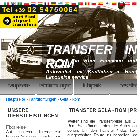
TRANSFER IN
ROM
Transfer von Rom Fiumicino und
Ciampino
Autoverleih mit Kraftfahrer in Rom|
Limousine service
hauptseite
fahrtrichtungen
fuhrpark
bestelle
Hauptseite
›
Fahrtrichtungen
›
Gela
›
Rom
UNSERE
TRANSFER GELA - ROM | PR
DIENSTLEISTUNGEN
Weiter sind die Transferpreise aus .
Rom Sie können Fotos der Autos auf
Fixpreise
sehen. Um den Transfer / das Tax
Auf unserer Internetseite
ausgewählten Route zu bestellen, ge
können Sie den Transfer aus