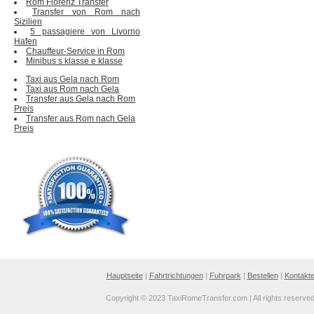
Rom Florenz Transfer
Transfer von Rom nach
Sizilien
5 passagiere von Livorno
Hafen
Chauffeur-Service in Rom
Minibus s klasse e klasse
Taxi aus Gela nach Rom
Taxi aus Rom nach Gela
Transfer aus Gela nach Rom
Preis
Transfer aus Rom nach Gela
Preis
Hauptseite
|
Fahrtrichtungen
|
Fuhrpark
|
Bestellen
|
Kontakt
Copyright © 2023 TaxiRomeTransfer.com | All rights reserve