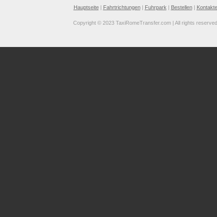
Hauptseite
|
Fahrtrichtungen
|
Fuhrpark
|
Bestellen
|
Kontakt
Copyright © 2023 TaxiRomeTransfer.com | All rights reserve