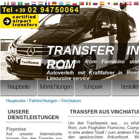
TRANSFER IN
ROM
Transfer von Rom Fiumicino und
Ciampino
Autoverleih mit Kraftfahrer in Rom|
Limousine service
hauptseite
fahrtrichtungen
fuhrpark
bestelle
Hauptseite
›
Fahrtrichtungen
›
Vinchiaturo
UNSERE
TRANSFER AUS VINCHIAT
DIENSTLEISTUNGEN
Um den Trasferpreis aus… zu erfah
Rom, zum Flughafen Fiumicino, Ciampi
Fixpreise
in eine andere Stadt / zum anderen Flu
Auf unserer Internetseite
den gewünschten Ankunftsort. 
können Sie den Transfer aus