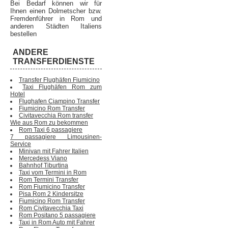
Bei Bedarf können wir für
Ihnen einen Dolmetscher bzw.
Fremdenführer in Rom und
anderen Städten Italiens
bestellen
ANDERE
TRANSFERDIENSTE
Transfer Flughäfen Fiumicino
Taxi Flughäfen Rom zum
Hotel
Flughafen Ciampino Transfer
Fiumicino Rom Transfer
Civitavecchia Rom transfer
Wie aus Rom zu bekommen
Rom Taxi 6 passagiere
7 passagiere Limousinen-
Service
Minivan mit Fahrer Italien
Mercedess Viano
Bahnhof Tiburtina
Taxi vom Termini in Rom
Rom Termini Transfer
Rom Fiumicino Transfer
Pisa Rom 2 Kindersitze
Fiumicino Rom Transfer
Rom Civitavecchia Taxi
Rom Positano 5 passagiere
Taxi in Rom Auto mit Fahrer