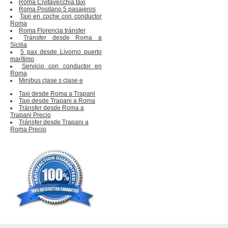
Roma Civitavecchia taxi
Roma Positano 5 pasajeros
Taxi en coche con conductor
Roma
Roma Florencia tránsfer
Tránsfer desde Roma a
Sicilia
5 pax desde Livorno puerto
marítimo
Servicio con conductor en
Roma
Minibus clase s clase e
Taxi desde Roma a Trapani
Taxi desde Trapani a Roma
Tránsfer desde Roma a
Trapani Precio
Tránsfer desde Trapani a
Roma Precio