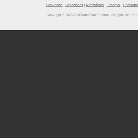
Bienvenida
|
Direcciones
|
Automóviles
|
Encargar
|
Contacto
Copyright © 2023 TaxiRomeTransfer.com | All rights reserve