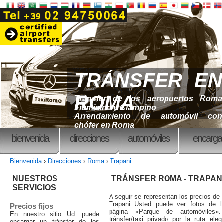
TRÁNSFER EN
ROMA
Tránsfer de los aeropuertos Roma
Fiumicino y Ciampino
Arrendamiento de automóvil con
chófer en Roma
bienvenida
direcciones
automóviles
encarga
Bienvenida
›
Direcciones
›
Roma
›
Trapani
NUESTROS
TRÁNSFER ROMA - TRAPANI 
SERVICIOS
A seguir se representan los precios de
Trapani Usted puede ver fotos de l
Precios fijos
página «Parque de automóviles»
En nuestro sitio Ud. puede
tránsfer/taxi privado por la ruta el
encargar un tránsfer de los