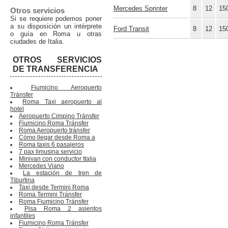
Mercedes Sprinter
8
12
15
Otros servicios
Si se requiere podemos poner
a su disposición un intérprete
Ford Transit
8
12
15
o guía en Roma u otras
ciudades de Italia.
OTROS SERVICIOS
DE TRANSFERENCIA
Fiumicino Aeropuerto
Tránsfer
Roma Taxi aeropuerto al
hotel
Aeropuerto Cimpino Tránsfer
Fiumicino Roma Tránsfer
Roma Aeropuerto tránsfer
Cómo llegar desde Roma a
Roma taxis 6 pasajeros
7 pax limusina servicio
Minivan con conductor Italia
Mercedes Viano
La estación de tren de
Tiburtina
Taxi desde Termini Roma
Roma Termini Tránsfer
Roma Fiumicino Tránsfer
Pisa Roma 2 asientos
infantiles
Fiumicino Roma Tránsfer