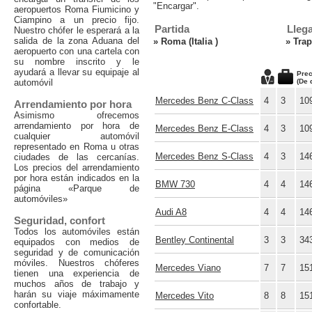
"Encargar".
aeropuertos Roma Fiumicino y
Ciampino a un precio fijo.
Partida
Lleg
Nuestro chófer le esperará a la
salida de la zona Aduana del
»
Roma (Italia )
»
Trap
aeropuerto con una cartela con
su nombre inscrito y le
ayudará a llevar su equipaje al
Prec
automóvil
(De 
Mercedes Benz C-Class
4
3
10
Arrendamiento por hora
Asimismo ofrecemos
arrendamiento por hora de
Mercedes Benz E-Class
4
3
10
cualquier automóvil
representado en Roma u otras
Mercedes Benz S-Class
4
3
14
ciudades de las cercanías.
Los precios del arrendamiento
por hora están indicados en la
BMW 730
4
4
14
página «Parque de
automóviles»
Audi A8
4
4
14
Seguridad, confort
Todos los automóviles están
Bentley Continental
3
3
34
equipados con medios de
seguridad y de comunicación
móviles. Nuestros chóferes
Mercedes Viano
7
7
15
tienen una experiencia de
muchos años de trabajo y
harán su viaje máximamente
Mercedes Vito
8
8
15
confortable.