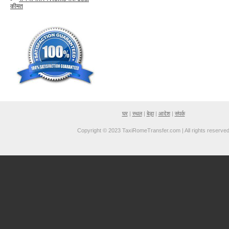
कीमत
घर
|
स्थल
|
बेड़ा
|
आदेश
|
संपर्क
Copyright © 2023 TaxiRomeTransfer.com | All rights reserve