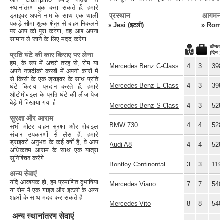
स्थानांतरण बुक करा सकते हैं. हमारे
प्रस्थान
आगम
ड्राइवर अपने नाम के साथ एक थाली
पकड़े सीमा शुल्क क्षेत्र से बाहर निकलने
»
Jesi (इटली)
»
Rome
पर आप को पूरा करेगा, वह आप अपना
सामान ले जाने के लिए मदद करेगा
कीमत
(दिन 
प्रति घंटे की कार किराए पर लेना
हम, के रूप में अच्छी तरह से, रोम या
Mercedes Benz C-Class
4
3
39
अपने नजदीकी कस्बों में अपनी कारों में
से किसी के एक ड्राइवर के साथ प्रति
Mercedes Benz E-Class
4
3
39
घंटे किराया प्रदान करते हैं. हमारे
ऑटोमोबाइल के प्रति घंटे की लीज पेज
बेड़े में दिखाया गया है
Mercedes Benz S-Class
4
3
52
सुरक्षा और आराम
BMW 730
4
4
52
सभी मोटर वाहन सुरक्षा और मोबाइल
संचार उपकरणों से लैस हैं. हमारे
ड्राइवरों अनुभव के कई वर्षों है, वे आप
Audi A8
4
4
52
अधिकतम आराम के साथ एक यात्रा
सुनिश्चित करेंगे
Bentley Continental
3
3
11
अन्य सेवाएं
यदि आवश्यक हो, हम प्रमाणित दुभाषिया
Mercedes Viano
7
7
54
या रोम में एक गाइड और इटली के अन्य
शहरों के साथ मदद कर सकते हैं
Mercedes Vito
8
8
54
अन्य स्थानांतरण सेवाएं