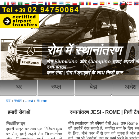
रोम में स्थानांतरण
रोम Fiumicino और Ciampino हवाई अड्डों से
स्थानांतरण
कार सेवा | रोम में ड्राइवर के साथ निजी कार
घर
स्थल
बेड़ा
आदेश
घर
›
स्थल
›
Jesi
›
Rome
हमारी सेवाओं
स्थानांतरण JESI - ROME | निजी टैक
निर्धारित दर
नीचे हस्तांतरण की कीमतों देखें Jesi तक Rome आप
की तस्वीरें देख सकते हैं. चयनित मार्ग के लिए स
हमारी साइट पर आप एक निश्चित मूल्य
के लिए, नीचे कार में से एक को चुनना है और 
पर रोम, हवाई अड्डे रोम Fiumicino
करें. तुम भी "आदेश" पृष्ठ पर फार्म भरने के हस्ता
और Ciampino हवाई अड्डे से