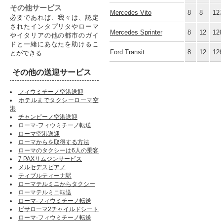
その他サービス
Mercedes Vito
8
8
12
必要であれば、我々は、認定
されたインタプリタやローマ
Mercedes Sprinter
8
12
12
やイタリアの他の都市のガイ
ドと一緒にあなたを助けるこ
Ford Transit
8
12
12
とができる
その他の送迎サービス
フィウミチーノ空港送迎
ホテルまでタクシーローマ空
港
チャンピーノ空港送迎
ローマ·フィウミチーノ転送
ローマ空港送迎
ローマからを取得する方法
ローマのタクシーは6人の乗客
7 PAXリムジンサービス
メルセデスビアノ
ティブルティーナ駅
ローマテルミニからタクシー
ローマテルミニ転送
ローマ·フィウミチーノ転送
ピサローマ2チャイルドシート
ローマ·フィウミチーノ転送