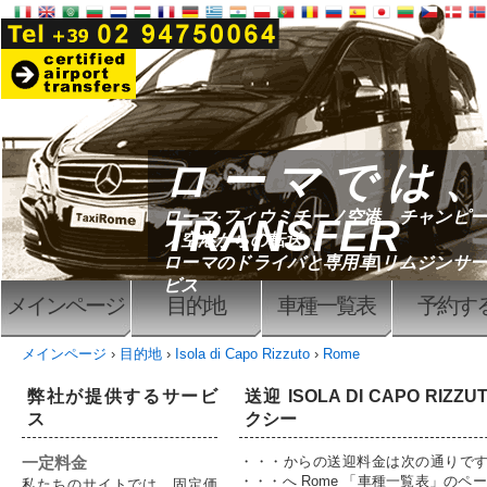
ローマでは、
ローマ·フィウミチーノ空港、チャンピー
TRANSFER
ノ空港からの転送
ローマのドライバと専用車|リムジンサー
ビス
メインページ
目的地
車種一覧表
予約す
メインページ
›
目的地
›
Isola di Capo Rizzuto
›
Rome
弊社が提供するサービ
送迎 ISOLA DI CAPO RIZZ
ス
クシー
一定料金
・・・からの送迎料金は次の通りです Isola 
・・・へ Rome 「車種一覧表」のペ
私たちのサイトでは、固定価