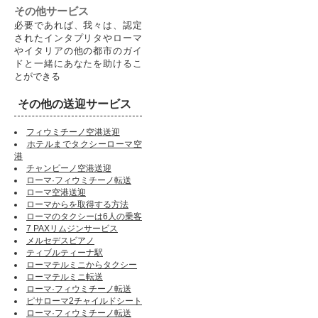
その他サービス
必要であれば、我々は、認定
されたインタプリタやローマ
やイタリアの他の都市のガイ
ドと一緒にあなたを助けるこ
とができる
その他の送迎サービス
フィウミチーノ空港送迎
ホテルまでタクシーローマ空
港
チャンピーノ空港送迎
ローマ·フィウミチーノ転送
ローマ空港送迎
ローマからを取得する方法
ローマのタクシーは6人の乗客
7 PAXリムジンサービス
メルセデスビアノ
ティブルティーナ駅
ローマテルミニからタクシー
ローマテルミニ転送
ローマ·フィウミチーノ転送
ピサローマ2チャイルドシート
ローマ·フィウミチーノ転送