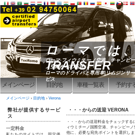
ローマでは、
ローマ·フィウミチーノ空港、チャンピー
TRANSFER
ノ空港からの転送
ローマのドライバと専用車|リムジンサー
ビス
メインページ
目的地
車種一覧表
予約す
メインページ
›
目的地
›
Verona
弊社が提供するサービ
・・・からの送迎 VERONA
ス
・・・からの送迎料金をチェックするには 
ィウミチーノ国際空港、チャンピーノ
一定料金
他に、必要な宛先ポイントを選択しま
私たちのサイトでは、固定価