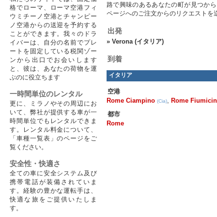
路で興味のあるあなたの町が見つから
格でローマ、ローマ空港フィ
ページへのご注文からのリクエストを
ウミチーノ空港とチャンピー
ノ空港からの送迎を予約する
出発
ことができます。我々のドラ
»
Verona (イタリア)
イバーは、自分の名前でプレ
ートを固定している税関ゾー
到着
ンから出口でお会いします
と、彼は、あなたの荷物を運
イタリア
ぶのに役立ちます
空港
一時間単位のレンタル
Rome Ciampino
,
Rome Fiumici
(Cia)
更に、ミラノやその周辺にお
いて、弊社が提供する車が一
都市
時間単位でもレンタルできま
Rome
す。レンタル料金について、
「車種一覧表」のページをご
覧ください。
安全性・快適さ
全ての車に安全システム及び
携帯電話が装備されていま
す。経験の豊かな運転手は、
快適な旅をご提供いたしま
す。