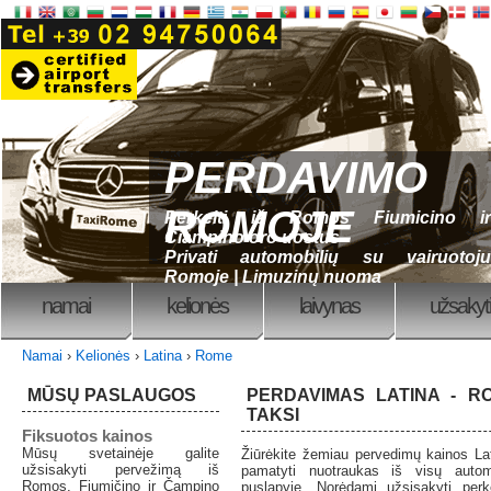
PERDAVIMO
ROMOJE
Perkelti iš Romos Fiumicino ir
Ciampino oro uostus
Privati ​​automobilių su vairuotoju
Romoje | Limuzinų nuoma
namai
kelionės
laivynas
užsakyti
Namai
›
Kelionės
›
Latina
›
Rome
MŪSŲ PASLAUGOS
PERDAVIMAS LATINA - R
TAKSI
Fiksuotos kainos
Mūsų svetainėje galite
Žiūrėkite žemiau pervedimų kainos La
užsisakyti pervežimą iš
pamatyti nuotraukas iš visų autom
Romos, Fjumičino ir Čampino
puslapyje. Norėdami užsisakyti perke