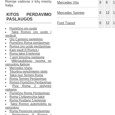
Romoje vadovas ir kitų miestų
Mercedes Vito
8
8
1
Italija
Mercedes Sprinter
8
12
1
KITOS PERDAVIMO
PASLAUGOS
Ford Transit
8
12
1
Fjumičino oro uostą
Taksi Romos oro uosto į
viešbutį
Oro Čampino perkėlimo
Fjumičino Roma perdavimas
Romos oro uosto perdavimas
Kaip gauti iš Romos į
Roma taksi 6 keleiviai
7 asm limuzinu paslauga
Mikroautobusų nuoma su
vairuotoju Italijoje
Mercedes Viano
Tiburtina geležinkelio stotis
Taksi nuo Termini Roma
Roma Termini Perdavimas
Romos Fjumičino Perdavimas
Piza Roma 2 sėdynės
vaikams
Fjumičino Roma Perdavimas
Roma Civitavecchia taksi
Roma Positano 5 keleiviai
Taksi Romos automobiliu su
vairuotoju
Roma Florencija perdavimas
Perdavimas iš Romos į