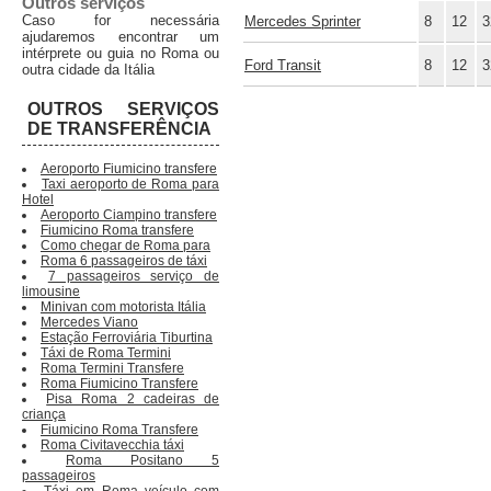
Outros serviços
Caso for necessária
Mercedes Sprinter
8
12
3
ajudaremos encontrar um
intérprete ou guia no Roma ou
Ford Transit
8
12
3
outra cidade da Itália
OUTROS SERVIÇOS
DE TRANSFERÊNCIA
Aeroporto Fiumicino transfere
Taxi aeroporto de Roma para
Hotel
Aeroporto Ciampino transfere
Fiumicino Roma transfere
Como chegar de Roma para
Roma 6 passageiros de táxi
7 passageiros serviço de
limousine
Minivan com motorista Itália
Mercedes Viano
Estação Ferroviária Tiburtina
Táxi de Roma Termini
Roma Termini Transfere
Roma Fiumicino Transfere
Pisa Roma 2 cadeiras de
criança
Fiumicino Roma Transfere
Roma Civitavecchia táxi
Roma Positano 5
passageiros
Táxi em Roma veículo com