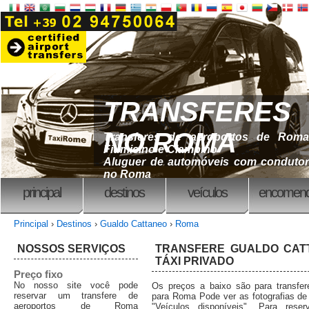
TRANSFERES
NO ROMA
Transferes de aeroportos de Roma
Fiumicino e Ciampino
Aluguer de automóveis com condutor
no Roma
principal
destinos
veículos
encomend
Principal
›
Destinos
›
Gualdo Cattaneo
›
Roma
NOSSOS SERVIÇOS
TRANSFERE GUALDO CATT
TÁXI PRIVADO
Preço fixo
No nosso site você pode
Os preços a baixo são para transfe
reservar um transfere de
para Roma Pode ver as fotografias de
aeroportos de Roma
"Veículos disponíveis". Para reser