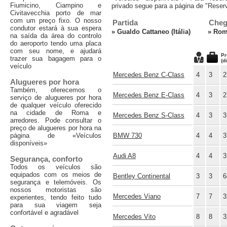
Fiumicino, Ciampino e
privado segue para a página de "Reserv
Civitavecchia porto de mar
com um preço fixo. O nosso
Partida
Cheg
condutor estará à sua espera
»
Gualdo Cattaneo (Itália)
»
Roma
na saída da área do controlo
do aeroporto tendo uma placa
com seu nome, e ajudará
Pr
trazer sua bagagem para o
(d
veículo
Mercedes Benz C-Class
4
3
2
Alugueres por hora
Também, oferecemos o
Mercedes Benz E-Class
4
3
2
serviço de alugueres por hora
de qualquer veículo oferecido
na cidade de Roma e
Mercedes Benz S-Class
4
3
3
arredores. Pode consultar o
preço de alugueres por hora na
página de «Veículos
BMW 730
4
4
3
disponíveis»
Audi A8
4
4
3
Segurança, conforto
Todos os veículos são
equipados com os meios de
Bentley Continental
3
3
6
segurança e telemóveis. Os
nossos motoristas são
Mercedes Viano
7
7
3
experientes, tendo feito tudo
para sua viagem seja
confortável e agradável
Mercedes Vito
8
8
3