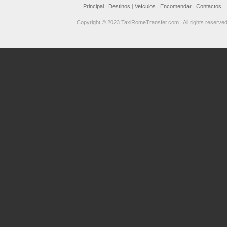
Principal
|
Destinos
|
Veículos
|
Encomendar
|
Contactos
Copyright © 2023 TaxiRomeTransfer.com | All rights reserve