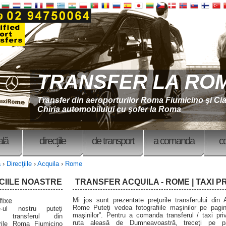
TRANSFER LA RO
Transfer din aeroporturilor Roma Fiumicino şi C
Chiria automobilului cu şofer la Roma
ală
direcţiile
de transport
a comanda
c
ă
›
Direcţiile
›
Acquila
›
Rome
CIILE NOASTRE
TRANSFER ACQUILA - ROME | TAXI P
fixe
Mi jos sunt prezentate preţurile transferului din 
Rome Puteţi vedea fotografiile maşinilor pe pagi
-ul nostru puteţi
maşinilor”. Pentru a comanda transferul / taxi pri
a transferul din
ruta aleasă de Dumneavoastră, treceţi pe p
urile Roma Fiumicino