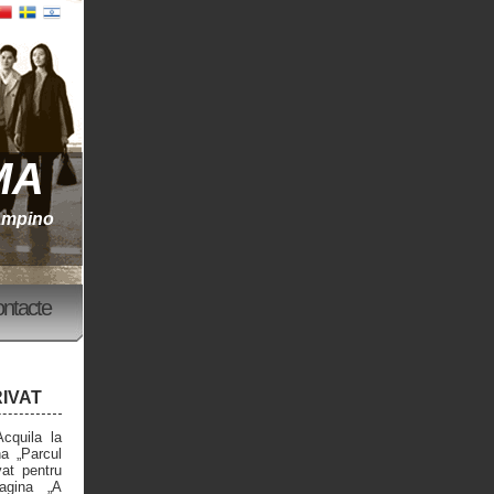
MA
iampino
ontacte
RIVAT
Acquila la
na „Parcul
vat pentru
agina „A