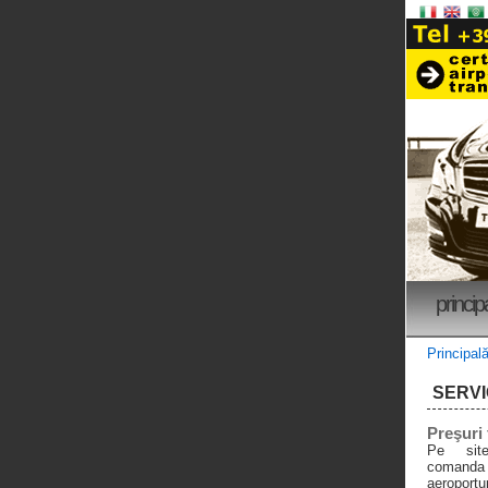
princip
Principal
SERVI
Preşuri 
Pe site
comand
aeroport