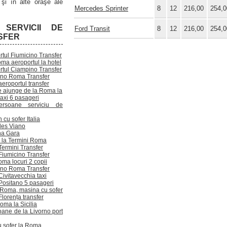
şi în alte oraşe ale
Mercedes Sprinter
8
12
216,00
254,0
 SERVICII DE
Ford Transit
8
12
216,00
254,0
SFER
tul Fiumicino Transfer
ma aeroportul la hotel
rtul Ciampino Transfer
ino Roma Transfer
eroportul transfer
 ajunge de la Roma la
axi 6 pasageri
rsoane serviciu de
 cu sofer Italia
es Viano
na Gara
e la Termini Roma
ermini Transfer
iumicino Transfer
ma locuri 2 copii
ino Roma Transfer
ivitavecchia taxi
ositano 5 pasageri
n Roma, masina cu sofer
lorența transfer
oma la Sicilia
oane de la Livorno port
u sofer la Roma