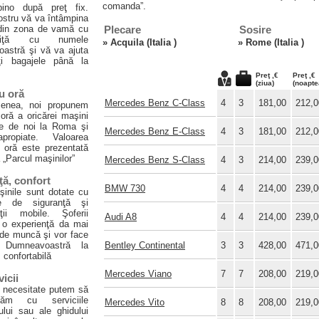
comanda”.
ino după preţ fix.
ostru vă va întâmpina
 din zona de vamă cu
Plecare
Sosire
liţă cu numele
»
Acquila (Italia )
»
Rome (Italia )
astră şi vă va ajuta
i bagajele până la
Preţ ,€
Preţ ,€
(ziua)
(noapte
u oră
Mercedes Benz C-Class
4
3
181,00
212,0
enea, noi propunem
 oră a oricărei maşini
te de noi la Roma şi
Mercedes Benz E-Class
4
3
181,00
212,0
propiate. Valoarea
u oră este prezentată
 „Parcul maşinilor”
Mercedes Benz S-Class
4
3
214,00
239,0
ţă, confort
BMW 730
4
4
214,00
239,0
inile sunt dotate cu
le de siguranţă şi
ţii mobile. Şoferii
Audi A8
4
4
214,00
239,0
 o experienţă da mai
 de muncă şi vor face
a Dumneavoastră la
Bentley Continental
3
3
428,00
471,0
confortabilă
Mercedes Viano
7
7
208,00
219,0
vicii
 necesitate putem să
ăm cu serviciile
Mercedes Vito
8
8
208,00
219,0
rului sau ale ghidului