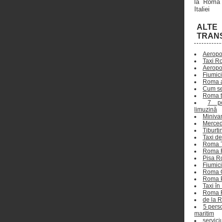
la Roma 
Italiei
ALTE
TRAN
Aeropor
Taxi Ro
Aeropo
Fiumic
Roma a
Cum se
Roma t
7 pe
limuzină
Minivan
Merced
Tiburti
Taxi d
Roma T
Roma F
Pisa Ro
Fiumic
Roma C
Roma P
Taxi î
Roma F
de la R
5 pers
maritim
servici