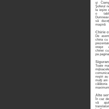
şi Ciamp
Şoferul n
la ieşire
o tab
Dumneavo
să duceţ
maşină
Chirie c
De asem
chiria cu
prezenta
oraşe a
chiriei c
pa pagina
Siguran
Toate maş
mijloace
comunica
noştri au
mulţi ani
călători
maximum 
Alte ser
În caz de
vă ajut
translato