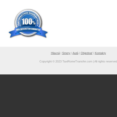
Hlavná
|
Smery
|
Autá
|
Objednať
|
Kontakty
Copyright © 2023 TaxiRomeTransfer.com | All rights reserve