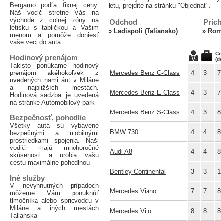
Bergamo podľa fixnej ceny.
letu, prejdite na stránku "Objednať".
Náš vodič stretne Vás na
východe z colnej zóny na
Odchod
Príc
letisku s tabličkou a Vašim
»
Ladispoli (Taliansko)
»
Rome
menom a pomôže doniesť
vaše veci do auta
Ce
Hodinový prenájom
(d
Takisto ponúkame hodinový
prenájom akéhokoľvek z
Mercedes Benz C-Class
4
3
7
uvedených nami áut v Miláne
a najbližších mestách.
Mercedes Benz E-Class
4
3
7
Hodinová sadzba je uvedená
na stránke Automobilový park
Mercedes Benz S-Class
4
3
8
Bezpečnosť, pohodlie
Všetky autá sú vybavené
BMW 730
4
4
8
bezpečnými a mobilnými
prostriedkami spojenia. Naši
vodiči majú mnohoročné
Audi A8
4
4
8
skúsenosti a urobia vašu
cestu maximálne pohodlnou
Bentley Continental
3
3
1
Iné služby
V nevyhnutných prípadoch
Mercedes Viano
7
7
8
môžeme Vám ponuknúť
tlmočníka alebo sprievodcu v
Miláne a iných mestách
Mercedes Vito
8
8
8
Talianska