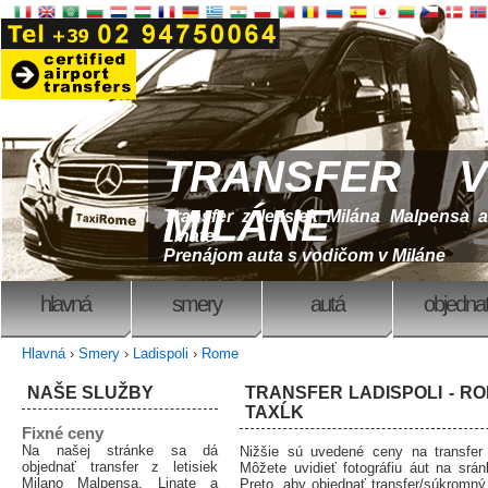
TRANSFER V
MILÁNE
Transfer z letisiek Milána Malpensa a
Linate
Prenájom auta s vodičom v Miláne
hlavná
smery
autá
objedna
Hlavná
›
Smery
›
Ladispoli
›
Rome
NAŠE SLUŽBY
TRANSFER LADISPOLI - R
TAXĹK
Fixné ceny
Na našej stránke sa dá
Nižšie sú uvedené ceny na transfer
objednať transfer z letisiek
Môžete uvidieť fotográfiu áut na srá
Milano Malpensa, Linate a
Preto, aby objednať transfer/súkromný