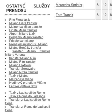
Mercedes Sprinter
8
12
8
OSTATNÉ SLUŽBY
PRENOSU
Ford Transit
8
12
8
Rho Fiera taxík
Milano Fiera transfer
Malpensa Milan transfer
Linate Milan transfer
Airport Milano taxík
Bergamo Miláno transfer
Private car milano
Prenájom mikrobusu Miláno
Miláno Benátky transfer
transfer Miláno transfer
Miláno Verona
transfer Miláno Rím
Miláno Rím transfer
Miláno Foxtown
Transfer Serravalle
Miláno Nizza transfer
Taxík v Miláne
Mercedess Viano
Hodinový prenájom Miláno
Letisko výstava taxík
Taxík z Ladispoli do Rome
Taxík z Rome do Ladispoli
Transfer z Ladispoli do Rome
Cena
Transfer z Rome do Ladispoli
Cena