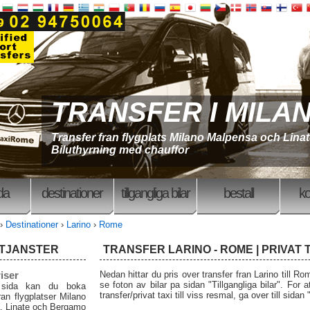
TRANSFER I MILA
Transfer fran flygplats Milano Malpensa och Lina
Biluthyrning med chauffor
ida
destinationer
tillgangliga bilar
bestall
ko
›
Destinationer
›
Larino
›
Rome
 TJANSTER
TRANSFER LARINO - ROME | PRIVAT 
iser
Nedan hittar du pris over transfer fran Larino till R
se foton av bilar pa sidan "Tillgangliga bilar". For a
sida kan du boka
transfer/privat taxi till viss resmal, ga over till sidan
fran flygplatser Milano
, Linate och Bergamo