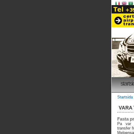
starts
Startsida
VARA
Fasta pr
Pa var 
transfer 
Melpensa