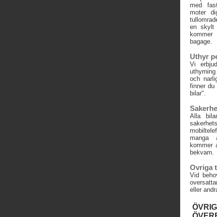
med fast
moter di
tullomrad
en skylt
kommer
bagage.
Uthyr p
Vi erbju
uthyrning
och narli
finner du
bilar".
Sakerhe
Alla bil
sakerhe
mobiltele
manga a
kommer a
bekvam.
Ovriga t
Vid beho
oversatta
eller andr
ÖVRI
ÖVER