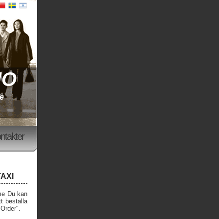
NO
te
ntakter
TAXI
ome Du kan
tt bestalla
 "Order".