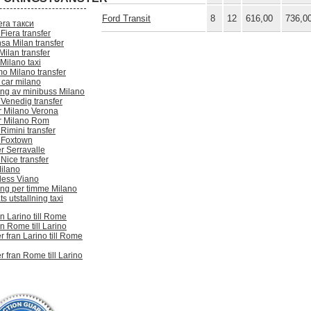
Ford Transit
8
12
616,00
736,0
era такси
Fiera transfer
sa Milan transfer
Milan transfer
 Milano taxi
o Milano transfer
 car milano
ing av minibuss Milano
 Venedig transfer
er Milano Verona
er Milano Rom
Rimini transfer
 Foxtown
r Serravalle
Nice transfer
Milano
ess Viano
ing per timme Milano
ts utstallning taxi
an Larino till Rome
an Rome till Larino
r fran Larino till Rome
r fran Rome till Larino