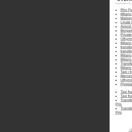
Rho Fi
Milano 
Malpen
Linate 
Airport
Bergam
Private
Uthyrn
Milano
transf
transf
Milano 
Milano
Transfe
Milano 
Taxi i 
Merced
Uthyrn
Flygpla
Taxi fr
Taxi fr
Transfe
Pris
Transfe
Pris