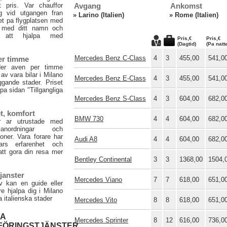
 pris. Var chauffor
Avgang
Ankomst
g vid utgangen fran
»
Larino (Italien)
»
Rome (Italien)
et pa flygplatsen med
 med ditt namn och
 att hjalpa med
Pris,€
Pris,€
(Dagtid)
(Pa natt
Mercedes Benz C-Class
4
3
455,00
541,0
er timme
der aven per timme
 av vara bilar i Milano
Mercedes Benz E-Class
4
3
455,00
541,0
ggande stader. Priset
 pa sidan "Tillgangliga
Mercedes Benz S-Class
4
3
604,00
682,0
t, komfort
BMW 730
4
4
604,00
682,0
ar ar utrustade med
tsanordningar och
foner. Vara forare har
Audi A8
4
4
604,00
682,0
rs erfarenhet och
tt gora din resa mer
Bentley Continental
3
3
1368,00
1504,
janster
Mercedes Viano
7
7
618,00
651,0
v kan en guide eller
re hjalpa dig i Milano
a italienska stader
Mercedes Vito
8
8
618,00
651,0
GA
Mercedes Sprinter
8
12
616,00
736,0
FÖRINGSTJÄNSTER