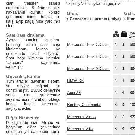
olan transfer sipariş
"Sipariş Ver" sayfasına geçiniz.
edebilirsiniz. Şoförümüz sizi
havaalanın gümrük kontrol
Gidiş
Geliş
çıkışında isimli tabela ile
»
Genzano di Lucania (İtalya)
»
Rome
karşılayıp bagajınıza yardımcı
olur.
Fiya
Saat başı kiralama
(gün
Ayrıca sunulan araçların
herhangi birinin saat başı
Mercedes Benz C-Class
4
3
60
kiralamasını Milano ve
çevresinde teklif ediyoruz.
Mercedes Benz E-Class
4
3
60
Saat başı kiralama ücretleri
"Otopark" sayfasında
verilmiştir.
Mercedes Benz S-Class
4
3
80
Güvenlik, konfor
BMW 730
4
4
80
Tüm araçlar güvenlik sistemi
ve seyyar bağlantı ile
donatılmıştır. Büyük deneyime
Audi A8
4
4
80
sahip olan şoförlerimiz
seyahatinizin mümkün olduğu
kadar keyifli geçmesini
Bentley Continental
3
3
18
sağlayacaklar.
Mercedes Viano
7
7
82
Diğer Hizmetler
Dilediğinizde size Milano ve
İtalya`nın diğer şehirlerinde
Mercedes Vito
8
8
82
çevirmen ya da rehber temin