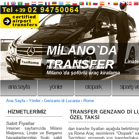
MİLANO`DA
TRANSFER
Milano Malpensa ve Linate
havaalanlarından transfer
Milano`da şoförlü araç kiralama
ana sayfa
yönler
otopark
sipariş v
Ana Sayfa
›
Yönler
›
Genzano di Lucania
›
Rome
HİZMETLERİMİZ
TRANSFER GENZANO DI LU
ÖZEL TAKSİ
Sabit Fiyatlar
Internet sayfamızda Milano
dan transfer fiyatları aşağıda belirtilmi
Malpensa, Linate ve Bergamo
ya Rome Araç resimlerini "Otopark" say
havaalanlarından fiyatı sabit
Seçtiğiniz güzergah için transfer/taksi