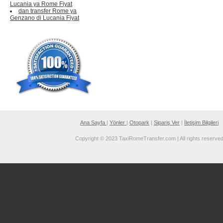
Lucania ya Rome Fiyat
dan transfer Rome ya
Genzano di Lucania Fiyat
Ana Sayfa
|
Yönler
|
Otopark
|
Sipariş Ver
|
İletişim Bilgileri
Copyright © 2023 TaxiRomeTransfer.com | All rights reserve