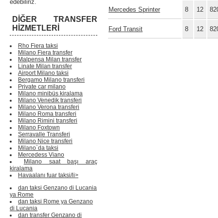
edebiliriz.
Mercedes Sprinter
8
12
82
DIĞER TRANSFER
HIZMETLERI
Ford Transit
8
12
82
Rho Fiera taksi
Milano Fiera transfer
Malpensa Milan transfer
Linate Milan transfer
Airport Milano taksi
Bergamo Milano transferi
Private car milano
Milano minibüs kiralama
Milano Venedik transferi
Milano Verona transferi
Milano Roma transferi
Milano Rimini transferi
Milano Foxtown
Serravalle Transferi
Milano Nice transferi
Milano`da taksi
Mercedess Viano
Milano saat başı araç
kiralama
Havaalanı fuar taksi/li>
dan taksi Genzano di Lucania
ya Rome
dan taksi Rome ya Genzano
di Lucania
dan transfer Genzano di