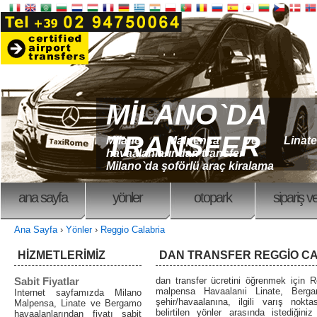
MİLANO`DA
TRANSFER
Milano Malpensa ve Linate
havaalanlarından transfer
Milano`da şoförlü araç kiralama
ana sayfa
yönler
otopark
sipariş v
Ana Sayfa
›
Yönler
›
Reggio Calabria
HİZMETLERİMİZ
DAN TRANSFER REGGIO C
Sabit Fiyatlar
dan transfer ücretini öğrenmek için R
malpensa Havaalanıi Linate, Ber
Internet sayfamızda Milano
şehir/havaalanına, ilgili varış nokt
Malpensa, Linate ve Bergamo
belirtilen yönler arasında istediğini
havaalanlarından fiyatı sabit