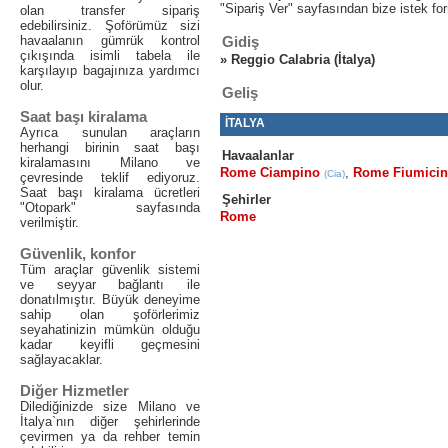
"Sipariş Ver" sayfasından bize istek fo
olan transfer sipariş
edebilirsiniz. Şoförümüz sizi
havaalanın gümrük kontrol
Gidiş
çıkışında isimli tabela ile
»
Reggio Calabria (İtalya)
karşılayıp bagajınıza yardımcı
olur.
Geliş
Saat başı kiralama
İTALYA
Ayrıca sunulan araçların
herhangi birinin saat başı
Havaalanlar
kiralamasını Milano ve
Rome Ciampino
,
Rome Fiumici
(Cia)
çevresinde teklif ediyoruz.
Saat başı kiralama ücretleri
Şehirler
"Otopark" sayfasında
Rome
verilmiştir.
Güvenlik, konfor
Tüm araçlar güvenlik sistemi
ve seyyar bağlantı ile
donatılmıştır. Büyük deneyime
sahip olan şoförlerimiz
seyahatinizin mümkün olduğu
kadar keyifli geçmesini
sağlayacaklar.
Diğer Hizmetler
Dilediğinizde size Milano ve
İtalya`nın diğer şehirlerinde
çevirmen ya da rehber temin