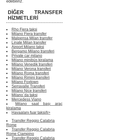
edebiliriz.
DIĞER TRANSFER
HIZMETLERI
Rho Fiera taksi
Milano Fiera transfer
Malpensa Milan transfer
Linate Milan transfer
Airport Milano taksi
Bergamo Milano transferi
Private car milano
Milano minibüs kiralama
Milano Venedik transferi
Milano Verona transferi
Milano Roma transferi
Milano Rimini transferi
Milano Foxtown
Serravalle Transferi
Milano Nice transferi
Milano`da taksi
Mercedess Viano
Milano saat başı araç
kiralama
Havaalanı fuar taksi/li>
Transfer Reggio Calabria
Rome
Transfer Reggio Calabria
Rome Ciampino
Transfer Reggio Calabria