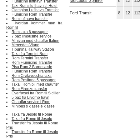
Mercedes Sprinter
8
12
11
Fiumicino lufthavn Transfer
Taxi Roms lufthavn til Hotel
Ciampino Lufthavn Transfer
Ford Transit
8
12
11
Fiumicino Rom Transfer
Rom lufthavn transfer
Hvordan kommer man fra
Rom til
Rom taxa 6 passager
7 pax limousine service
Minivan med chauffør Italien
Mercedes Viano
Tiburtina Railway Station
Taxa fra Termini Rom
Rom Termini Transfer
Rom Fiumicino Transfer
Pisa Rom 2 Barnesæde
Fiumicino Rom Transfer
Rom Civitavecchia taxa
Rom Positano 5 passager
Taxa i Rom bil med chauffør
Rom Firenze transfer
Overførsel fra Rom til Sicilien
5 pax fra Livorno havn
Chauffør service i Rom
Minibus s klasse e klasse
Taxa fra Jesolo til Rome
Taxa fra Rome til Jesolo
Transfer fra Jesolo til Rome
Pris
Transfer fra Rome til Jesolo
Pris