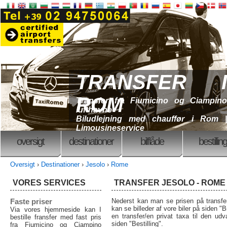
TRANSFER I
ROM
Transfer fra Fiumicino og Ciampino
lufthavne
Biludlejning med chauffør i Rom |
Limousineservice
oversigt
destinationer
bilflåde
bestilling
Oversigt
›
Destinationer
›
Jesolo
›
Rome
VORES SERVICES
TRANSFER JESOLO - ROME 
Faste priser
Nederst kan man se prisen på transfer
kan se billeder af vore biler på siden "Bi
Via vores hjemmeside kan I
en transfer/en privat taxa til den udva
bestille fransfer med fast pris
siden "Bestilling".
fra Fiumicino og Ciampino