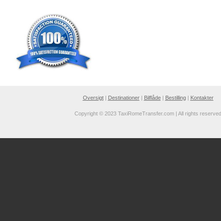
Oversigt
|
Destinationer
|
Bilflåde
|
Bestilling
|
Kontakter
Copyright © 2023 TaxiRomeTransfer.com | All rights reserve