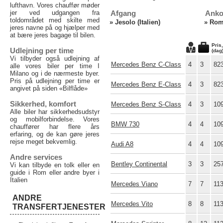
lufthavn. Vores chauffør møder
jer ved udgangen fra
Afgang
Anko
toldområdet med skilte med
»
Jesolo (Italien)
»
Rome
jeres navne på og hjælper med
at bære jeres bagage til bilen.
Pris
Udlejning per time
(dag
Vi tilbyder også udlejning af
Mercedes Benz C-Class
4
3
82
alle vores biler per time I
Milano og i de nærmeste byer.
Pris på udlejning per time er
Mercedes Benz E-Class
4
3
82
angivet på siden «Bilflåde»
Sikkerhed, komfort
Mercedes Benz S-Class
4
3
10
Alle biler har sikkerhedsudstyr
og mobilforbindelse. Vores
BMW 730
4
4
10
chauffører har flere års
erfaring, og de kan gøre jeres
rejse meget bekvemlig.
Audi A8
4
4
10
Andre services
Bentley Continental
3
3
25
Vi kan tilbyde en tolk eller en
guide i Rom eller andre byer i
Italien
Mercedes Viano
7
7
11
ANDRE
Mercedes Vito
8
8
11
TRANSFERTJENESTER