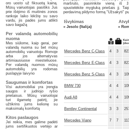
oro uosto už fiksuotą kainą.
maršruto, pasirinkite vieną iš ž
Mūsų vairuotojas pasitiks Jus
spustelėkite mygtuką priešais jį. Taip
prie išėjimo iš muitinės zonos
perdavimą pildymo formą "Užsakyti" pu
rankoje laiko lėkštę su savo
vardu, jis padės jums atlikti
Išvykimas
Atvy
savo bagažą
»
Jesolo (Italija)
»
Rome
Per valandą automobilių
nuoma
Kai
Mes siūlome, kaip gerai, per
(die
valandą nuoma su bet mūsų
Mercedes Benz C-Class
4
3
82
automobilių vairuotoju Romoje
arba jos alternatyvas
artimiausiuose miesteliuose.
Mercedes Benz E-Class
4
3
82
Per valandą nuomos mūsų
automobilių yra rodomas
puslapyje laivyno
Mercedes Benz S-Class
4
3
10
Saugumas ir komfortas
BMW 730
4
4
10
Visi automobiliai yra įrengta
saugos ir judriojo ryšio
prietaisus. Mūsų vairuotojai
Audi A8
4
4
10
turi ilgametę patirtį, jie
užtikrins jums kelionę su
maksimalų komfortą
Bentley Continental
3
3
25
Kitos paslaugos
Mercedes Viano
7
7
11
Jei reikia, mes galime padėti
jums sertifikuotos vertėjo ar