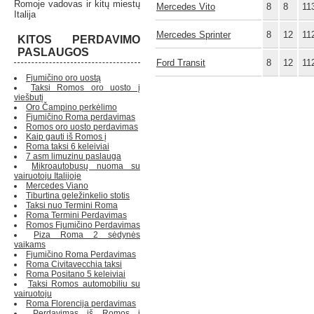
Romoje vadovas ir kitų miestų
Mercedes Vito
8
8
11
Italija
Mercedes Sprinter
8
12
11
KITOS PERDAVIMO
PASLAUGOS
Ford Transit
8
12
11
Fjumičino oro uostą
Taksi Romos oro uosto į
viešbutį
Oro Čampino perkėlimo
Fjumičino Roma perdavimas
Romos oro uosto perdavimas
Kaip gauti iš Romos į
Roma taksi 6 keleiviai
7 asm limuzinu paslauga
Mikroautobusų nuoma su
vairuotoju Italijoje
Mercedes Viano
Tiburtina geležinkelio stotis
Taksi nuo Termini Roma
Roma Termini Perdavimas
Romos Fjumičino Perdavimas
Piza Roma 2 sėdynės
vaikams
Fjumičino Roma Perdavimas
Roma Civitavecchia taksi
Roma Positano 5 keleiviai
Taksi Romos automobiliu su
vairuotoju
Roma Florencija perdavimas
Perdavimas iš Romos į