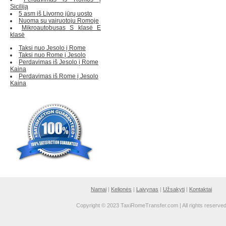
Siciliją
5 asm iš Livorno jūrų uosto
Nuoma su vairuotoju Romoje
Mikroautobusas S klasė E
klasė
Taksi nuo Jesolo į Rome
Taksi nuo Rome į Jesolo
Perdavimas iš Jesolo į Rome
Kaina
Perdavimas iš Rome į Jesolo
Kaina
Namai
|
Kelionės
|
Laivynas
|
Užsakyti
|
Kontaktai
Copyright © 2023 TaxiRomeTransfer.com | All rights reserve