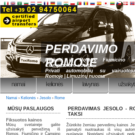
PERDAVIMO
ROMOJE
Perkelti iš Romos Fiumicino ir
Ciampino oro uostus
Privati ​​automobilių su vairuotoju
Romoje | Limuzinų nuoma
namai
kelionės
laivynas
užsakyti
Namai
›
Kelionės
›
Jesolo
›
Rome
MŪSŲ PASLAUGOS
PERDAVIMAS JESOLO - R
TAKSI
Fiksuotos kainos
Mūsų svetainėje galite
Žiūrėkite žemiau pervedimų kainos Je
užsisakyti pervežimą iš
pamatyti nuotraukas iš visų autom
Romos, Fjumičino ir Čampino
puslapyje. Norėdami užsisakyti perke