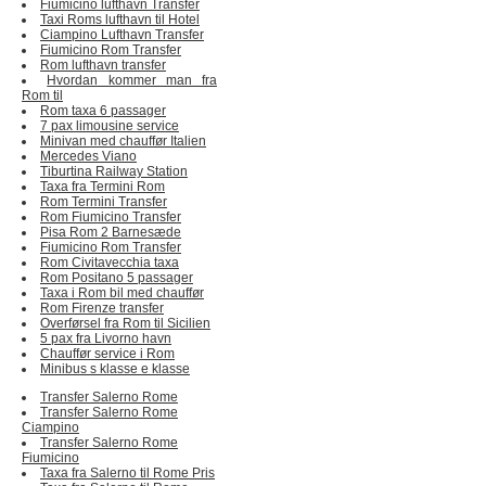
Fiumicino lufthavn Transfer
Taxi Roms lufthavn til Hotel
Ciampino Lufthavn Transfer
Fiumicino Rom Transfer
Rom lufthavn transfer
Hvordan kommer man fra
Rom til
Rom taxa 6 passager
7 pax limousine service
Minivan med chauffør Italien
Mercedes Viano
Tiburtina Railway Station
Taxa fra Termini Rom
Rom Termini Transfer
Rom Fiumicino Transfer
Pisa Rom 2 Barnesæde
Fiumicino Rom Transfer
Rom Civitavecchia taxa
Rom Positano 5 passager
Taxa i Rom bil med chauffør
Rom Firenze transfer
Overførsel fra Rom til Sicilien
5 pax fra Livorno havn
Chauffør service i Rom
Minibus s klasse e klasse
Transfer Salerno Rome
Transfer Salerno Rome
Ciampino
Transfer Salerno Rome
Fiumicino
Taxa fra Salerno til Rome Pris