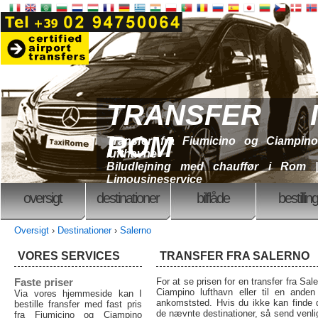
TRANSFER I
ROM
Transfer fra Fiumicino og Ciampino
lufthavne
Biludlejning med chauffør i Rom |
Limousineservice
oversigt
destinationer
bilflåde
bestilling
Oversigt
›
Destinationer
›
Salerno
VORES SERVICES
TRANSFER FRA SALERNO
Faste priser
For at se prisen for en transfer fra Sal
Ciampino lufthavn eller til en anden
Via vores hjemmeside kan I
ankomststed. Hvis du ikke kan finde 
bestille fransfer med fast pris
de nævnte destinationer, så send venlig
fra Fiumicino og Ciampino