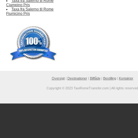
Taxa fra Salerno til Rome
Ciampino Pris
Taxa fra Salerno til Rome
Fiumicino Pris
Oversigt
|
Destinationer
|
Bilflåde
|
Bestilling
|
Kontakter
Copyright © 2023 TaxiRomeTransfer.com | All rights reserve