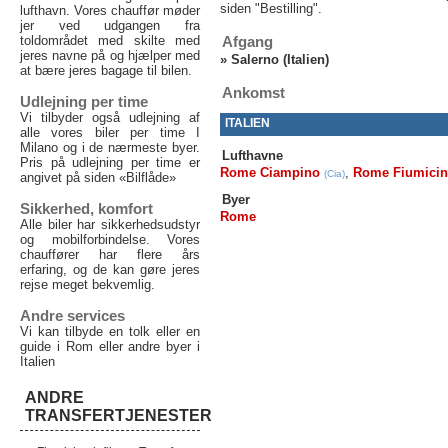
siden "Bestilling".
lufthavn. Vores chauffør møder
jer ved udgangen fra
toldområdet med skilte med
Afgang
jeres navne på og hjælper med
»
Salerno (Italien)
at bære jeres bagage til bilen.
Ankomst
Udlejning per time
Vi tilbyder også udlejning af
ITALIEN
alle vores biler per time I
Milano og i de nærmeste byer.
Lufthavne
Pris på udlejning per time er
Rome Ciampino
,
Rome Fiumici
(Cia)
angivet på siden «Bilflåde»
Byer
Sikkerhed, komfort
Rome
Alle biler har sikkerhedsudstyr
og mobilforbindelse. Vores
chauffører har flere års
erfaring, og de kan gøre jeres
rejse meget bekvemlig.
Andre services
Vi kan tilbyde en tolk eller en
guide i Rom eller andre byer i
Italien
ANDRE
TRANSFERTJENESTER