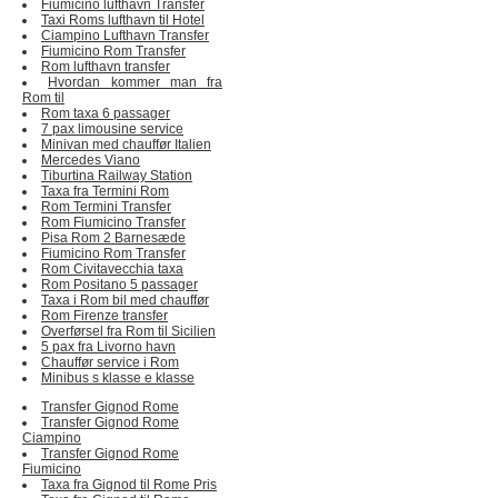
Fiumicino lufthavn Transfer
Taxi Roms lufthavn til Hotel
Ciampino Lufthavn Transfer
Fiumicino Rom Transfer
Rom lufthavn transfer
Hvordan kommer man fra
Rom til
Rom taxa 6 passager
7 pax limousine service
Minivan med chauffør Italien
Mercedes Viano
Tiburtina Railway Station
Taxa fra Termini Rom
Rom Termini Transfer
Rom Fiumicino Transfer
Pisa Rom 2 Barnesæde
Fiumicino Rom Transfer
Rom Civitavecchia taxa
Rom Positano 5 passager
Taxa i Rom bil med chauffør
Rom Firenze transfer
Overførsel fra Rom til Sicilien
5 pax fra Livorno havn
Chauffør service i Rom
Minibus s klasse e klasse
Transfer Gignod Rome
Transfer Gignod Rome
Ciampino
Transfer Gignod Rome
Fiumicino
Taxa fra Gignod til Rome Pris