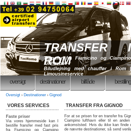
TRANSFER I
ROM
Transfer fra Fiumicino og Ciampino
lufthavne
Biludlejning med chauffør i Rom |
Limousineservice
oversigt
destinationer
bilflåde
bestilling
Oversigt
›
Destinationer
›
Gignod
VORES SERVICES
TRANSFER FRA GIGNOD
Faste priser
For at se prisen for en transfer fra Gi
Ciampino lufthavn eller til en anden
Via vores hjemmeside kan I
ankomststed. Hvis du ikke kan finde 
bestille fransfer med fast pris
de nævnte destinationer, så send venlig
fra Fiumicino og Ciampino