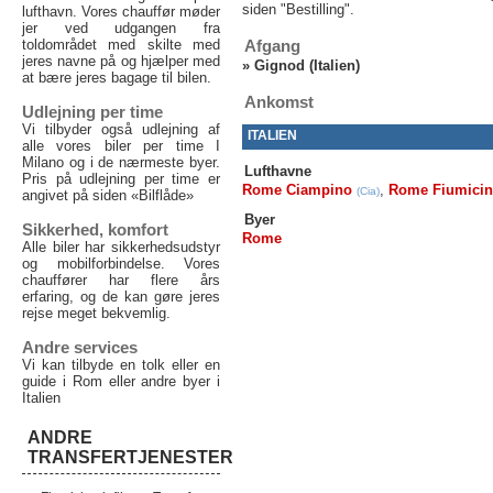
siden "Bestilling".
lufthavn. Vores chauffør møder
jer ved udgangen fra
toldområdet med skilte med
Afgang
jeres navne på og hjælper med
»
Gignod (Italien)
at bære jeres bagage til bilen.
Ankomst
Udlejning per time
Vi tilbyder også udlejning af
ITALIEN
alle vores biler per time I
Milano og i de nærmeste byer.
Lufthavne
Pris på udlejning per time er
Rome Ciampino
,
Rome Fiumici
(Cia)
angivet på siden «Bilflåde»
Byer
Sikkerhed, komfort
Rome
Alle biler har sikkerhedsudstyr
og mobilforbindelse. Vores
chauffører har flere års
erfaring, og de kan gøre jeres
rejse meget bekvemlig.
Andre services
Vi kan tilbyde en tolk eller en
guide i Rom eller andre byer i
Italien
ANDRE
TRANSFERTJENESTER