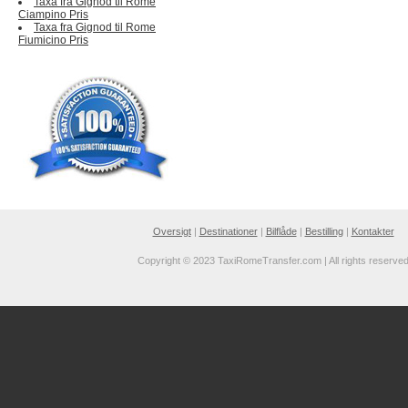
Taxa fra Gignod til Rome
Ciampino Pris
Taxa fra Gignod til Rome
Fiumicino Pris
Oversigt
|
Destinationer
|
Bilflåde
|
Bestilling
|
Kontakter
Copyright © 2023 TaxiRomeTransfer.com | All rights reserve