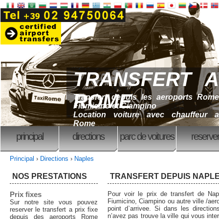
TRANSFERT A
ROME
Transfert depuis les aeroports Rome
Fiumicino et Ciampino
Location voiture avec chauffeur a
Rome
principal
directions
parc de voitures
reserve
Principal
›
Directions
›
Naples
NOS PRESTATIONS
TRANSFERT DEPUIS NAPL
Prix fixes
Pour voir le prix de transfert de Na
Fiumicino, Ciampino ou autre ville /aer
Sur notre site vous pouvez
point d`arrivee. Si dans les direction
reserver le transfert a prix fixe
n’avez pas trouve la ville qui vous int
depuis des aeroports Rome