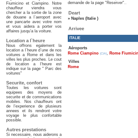
demande de la page "Reserver"..
Fiumicino et Ciampino. Notre
chauffeur viendra vous
chercher a la sortie de la zone
Deart
de douane a l`aeroport avec
»
Naples (Italie )
une pancarte avec votre nom
et vous aidera a porter vos
Arrivee
affaires jusqu’a la voiture.
ITALIE
Location a l`heure
Nous offrons egalement la
Aéroports
location a l`heure d`une de nos
Rome Ciampino
,
Rome Fiumici
(CIA)
voitures a Rome et dans les
villes les plus proches. Le cout
Villes
de location a l’heure est
Rome
indique sur la page " Parc des
voitures"
Securite, confort
Toutes les voitures sont
equipees des moyens de
securite et de communications
mobiles. Nos chauffeurs ont
de l’experience de plusieurs
annees et ils rendront votre
voyage le plus confortable
possible.
Autres prestations
Si necessaire, nous aiderons a