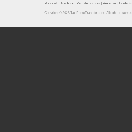
Principal
|
Directions
|
Parc de voitures
|
Reserver
|
Contacts
Copyright © 2023 TaxiRomeTransfer.com | All rights reserve