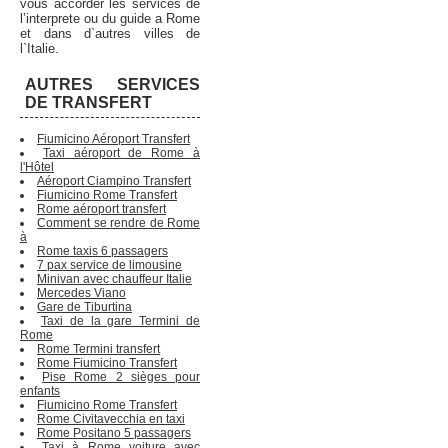
vous accorder les services de
l’interprete ou du guide a Rome
et dans d`autres villes de
l`Italie.
AUTRES SERVICES
DE TRANSFERT
Fiumicino Aéroport Transfert
Taxi aéroport de Rome à
l'Hôtel
Aéroport Ciampino Transfert
Fiumicino Rome Transfert
Rome aéroport transfert
Comment se rendre de Rome
à
Rome taxis 6 passagers
7 pax service de limousine
Minivan avec chauffeur Italie
Mercedes Viano
Gare de Tiburtina
Taxi de la gare Termini de
Rome
Rome Termini transfert
Rome Fiumicino Transfert
Pise Rome 2 sièges pour
enfants
Fiumicino Rome Transfert
Rome Civitavecchia en taxi
Rome Positano 5 passagers
Taxi à Rome voiture avec