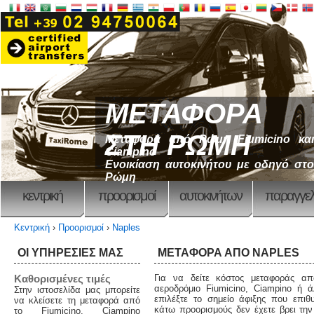
ΜΕΤΑΦΟΡΑ
ΣΤΗ ΡΩΜΗ
Μεταφορά από Ρώμη Fiumicino και
Ciampino
Ενοικίαση αυτοκινήτου με οδηγό στο
Ρώμη
κεντρική
προορισμοί
αυτοκινήτων
παραγγελ
Κεντρική
›
Προορισμοί
›
Naples
ΟΙ ΥΠΗΡΕΣΙΕΣ ΜΑΣ
ΜΕΤΑΦΟΡΆ ΑΠΌ NAPLES
Καθορισμένες τιμές
Για να δείτε κόστος μεταφοράς α
αεροδρόμιο Fiumicino, Ciampino ή ά
Στην ιστοσελίδα μας μπορείτε
επιλέξτε το σημείο άφιξης που επιθ
να κλείσετε τη μεταφορά από
κάτω προορισμούς δεν έχετε βρει την
το Fiumicino, Ciampino