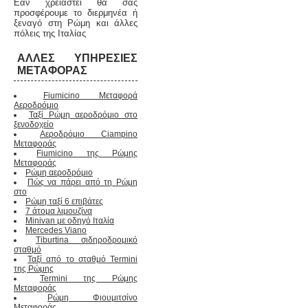
Εάν χρειαστεί θα σας
προσφέρουμε το διερμηνέα ή
ξεναγό στη Ρώμη και άλλες
πόλεις της Ιταλίας
ΆΛΛΕΣ ΥΠΗΡΕΣΊΕΣ
ΜΕΤΑΦΟΡΆΣ
Fiumicino Μεταφορά
Αεροδρόμιο
Ταξί Ρώμη αεροδρόμιο στο
ξενοδοχείο
Αεροδρόμιο Ciampino
Μεταφοράς
Fiumicino της Ρώμης
Μεταφοράς
Ρώμη αεροδρόμιο
Πώς να πάρει από τη Ρώμη
στο
Ρώμη ταξί 6 επιβάτες
7 άτομα λιμουζίνα
Minivan με οδηγό Ιταλία
Mercedes Viano
Tiburtina σιδηροδρομικό
σταθμό
Ταξί από το σταθμό Termini
της Ρώμης
Termini της Ρώμης
Μεταφοράς
Ρώμη Φιουμιτσίνο
Μεταφοράς