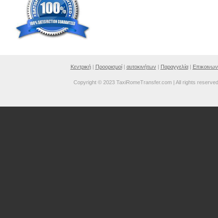
Κεντρική
|
Προορισμοί
|
αυτοκινήτων
|
Παραγγελία
|
Επικοινων
Copyright © 2023 TaxiRomeTransfer.com | All rights reserve