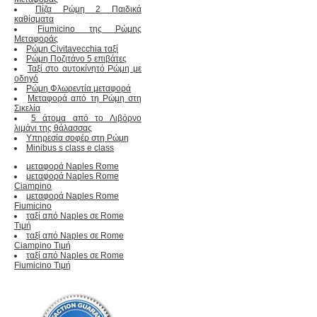
Πίζα Ρώμη 2 Παιδικά
καθίσματα
Fiumicino της Ρώμης
Μεταφοράς
Ρώμη Civitavecchia ταξί
Ρώμη Ποζιτάνο 5 επιβάτες
Ταξί στο αυτοκίνητό Ρώμη με
οδηγό
Ρώμη Φλωρεντία μεταφορά
Μεταφορά από τη Ρώμη στη
Σικελία
5 άτομα από το Λιβόρνο
λιμάνι της θάλασσας
Υπηρεσία σοφέρ στη Ρώμη
Minibus s class e class
μεταφορά Naples Rome
μεταφορά Naples Rome
Ciampino
μεταφορά Naples Rome
Fiumicino
ταξί από Naples σε Rome
Τιμή
ταξί από Naples σε Rome
Ciampino Τιμή
ταξί από Naples σε Rome
Fiumicino Τιμή