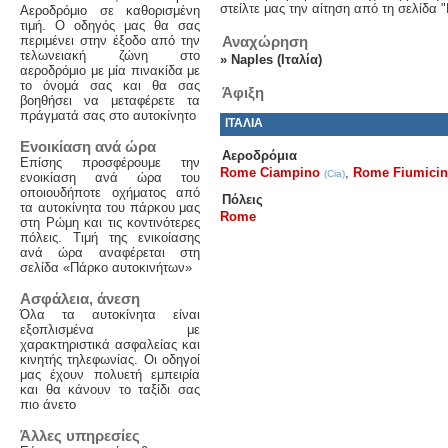
στείλτε μας την αίτηση από τη σελίδα 
Αεροδρόμιο σε καθορισμένη
τιμή. Ο οδηγός μας θα σας
περιμένει στην έξοδο από την
Αναχώρηση
τελωνειακή ζώνη στο
»
Naples (Ιταλία)
αεροδρόμιο με μία πινακίδα με
το όνομά σας και θα σας
Άφιξη
βοηθήσει να μεταφέρετε τα
πράγματά σας στο αυτοκίνητο
ΙΤΑΛΊΑ
Ενοικίαση ανά ώρα
Αεροδρόμια
Επίσης προσφέρουμε την
Rome Ciampino
,
Rome Fiumici
(Cia)
ενοικίαση ανά ώρα του
οποιουδήποτε οχήματος από
Πόλεις
τα αυτοκίνητα του πάρκου μας
Rome
στη Ρώμη και τις κοντινότερες
πόλεις. Τιμή της ενικοίασης
ανά ώρα αναφέρεται στη
σελίδα «Πάρκο αυτοκινήτων»
Ασφάλεια, άνεση
Όλα τα αυτοκίνητα είναι
εξοπλισμένα με
χαρακτηριστικά ασφαλείας και
κινητής τηλεφωνίας. Οι οδηγοί
μας έχουν πολυετή εμπειρία
και θα κάνουν το ταξίδι σας
πιο άνετο
Άλλες υπηρεσίες