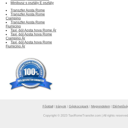
Minibusz s osztály E osztály
Transzfer Aosta Rome
Transzfer Aosta Rome
Ciampino
Transzfer Aosta Rome
Fiumicino
Taxi -ból Aosta hova Rome Ár
Taxi -ból Aosta hova Rome
Ciampino Ár
Taxi -ból Aosta hova Rome
Fiumicino Ár
Főoldall
|
Irányok
|
Gépkocsipark
|
Megrendelem
|
Elérhetősé
Copyright © 2023 TaxiRomeTransfer.com | All rights reserve