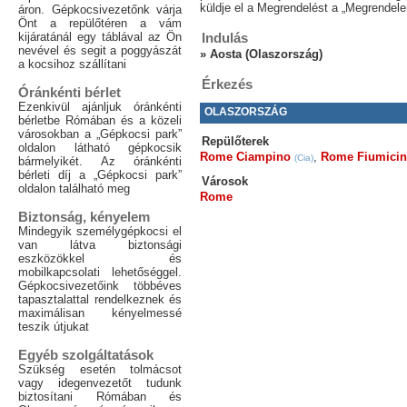
küldje el a Megrendelést a „Megrendelem
áron. Gépkocsivezetőnk várja
Önt a repülőtéren a vám
kijáratánál egy táblával az Ön
Indulás
nevével és segit a poggyászát
»
Aosta (Olaszország)
a kocsihoz szállítani
Érkezés
Óránkénti bérlet
Ezenkivül ajánljuk óránkénti
OLASZORSZÁG
bérletbe Rómában és a közeli
városokban a „Gépkocsi park”
Repülőterek
oldalon látható gépkocsik
Rome Ciampino
,
Rome Fiumici
(Cia)
bármelyikét. Az óránkénti
bérleti díj a „Gépkocsi park”
Városok
oldalon található meg
Rome
Biztonság, kényelem
Mindegyik személygépkocsi el
van látva biztonsági
eszközökkel és
mobilkapcsolati lehetőséggel.
Gépkocsivezetőink többéves
tapasztalattal rendelkeznek és
maximálisan kényelmessé
teszik útjukat
Egyéb szolgáltatások
Szükség esetén tolmácsot
vagy idegenvezetőt tudunk
biztosítani Rómában és