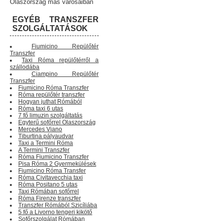
Olaszország más városaiban
EGYÉB TRANSZFER
SZOLGÁLTATÁSOK
Fiumicino Repülőtér
Transzfer
Taxi Róma repülőtérről a
szállodába
Ciampino Repülőtér
Transzfer
Fiumicino Róma Transzfer
Róma repülőtér transzfer
Hogyan juthat Rómából
Róma taxi 6 utas
7 fő limuzin szolgáltatás
Egyterű sofőrrel Olaszország
Mercedes Viano
Tiburtina pályaudvar
Taxi a Termini Róma
A Termini Transzfer
Róma Fiumicino Transzfer
Pisa Róma 2 Gyermekülések
Fiumicino Róma Transfer
Róma Civitavecchia taxi
Róma Positano 5 utas
Taxi Rómában sofőrrel
Róma Firenze transzfer
Transzfer Rómából Szicíliába
5 fő a Livorno tengeri kikötő
Sofőrszolgálat Rómában