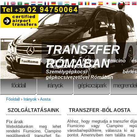
TRANSZFER
RÓMÁBAN
Transzfer a Római Fiumicino és
Ciampino repülőterek
Személygépkocsi bérlés
gépkocsivezetővel Rómában
főoldall
irányok
gépkocsipark
megrende
Főoldall
›
Irányok
›
Aosta
SZOLGÁLTATÁSAINK
TRANSZFER -BÓL AOSTA
Fix árak
Ahhoz, hogy megtudja a transzfer díj
Fiumicino vagy Ciampino rep
Weboldalunkon meg lehet
városba/repülőtérre, válassza ki az
rendelni Fiumicino, Ciampino
pontot. Amennyiben nem találta meg 
repülőterekről transzfert fix-