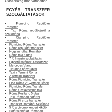
Olaszország más városaiban
EGYÉB TRANSZFER
SZOLGÁLTATÁSOK
Fiumicino Repülőtér
Transzfer
Taxi Róma repülőtérről a
szállodába
Ciampino Repülőtér
Transzfer
Fiumicino Róma Transzfer
Róma repülőtér transzfer
Hogyan juthat Rómából
Róma taxi 6 utas
7 fő limuzin szolgáltatás
Egyterű sofőrrel Olaszország
Mercedes Viano
Tiburtina pályaudvar
Taxi a Termini Róma
A Termini Transzfer
Róma Fiumicino Transzfer
Pisa Róma 2 Gyermekülések
Fiumicino Róma Transfer
Róma Civitavecchia taxi
Róma Positano 5 utas
Taxi Rómában sofőrrel
Róma Firenze transzfer
Transzfer Rómából Szicíliába
5 fő a Livorno tengeri kikötő
Sofőrszolgálat Rómában