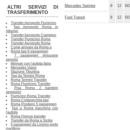
Mercedes Sprinter
8
12
60
ALTRI SERVIZI DI
TRASFERIMENTO
Ford Transit
8
12
60
Transfer Aeroporto Fiumicino
Taxi Aeroporto Roma in
Albergo
Transfer Aeroporto Ciampino
Transfer Fiumicino Roma
Transfer Aeroporto Roma
Come arrivare da Roma a
Roma taxi 6 passeggeri
7 passeggeri limousine
servizio
Minivan con l'autista Italia
Mercedes Viano
Stazione Tiburtina
Taxi da Termini Roma
Roma Termini Transfer
Roma Fiumicino Transfer
Pisa Roma 2 bambini
seggiolini
Fiumicino Roma Transfer
Roma Civitavecchia taxi
Roma Positano 5 passeggeri
Taxi a Roma macchina con
l'autista
Roma Firenze transfer
Transfer da Roma a Sicilia
5 passeggeri da Livorno porto
marittimo