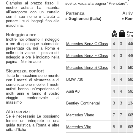
Ciampino al prezzo fisso. Il
scelto, vada alla pagina "Prenotare".
nostro autista La incontra
all`aeroporto con un cartello
Partenza
Arri
con il suo nome e L`aiuta a
»
Guglionesi (Italia)
»
Roma
portare i suoi bagagli fino alla
macchina.
Prez
Noleggio a ore
(di 
Inoltre noi offriamo il noleggio
a ore di qualunque automobile
Mercedes Benz C-Class
4
3
44
presentata da noi a Roma e
nelle citta vicine. Il prezzo del
Mercedes Benz E-Class
4
3
44
noleggio a ore è indicato nella
pagina - Nostre auto
Mercedes Benz S-Class
4
3
59
Sicurezza, confort
Tutte le macchine sono munite
BMW 730
4
4
59
con i mezzi di sicurezza e di
comunicazione mobile. I nostri
autisti hanno un`esperienza di
Audi A8
4
4
59
molti anni e fanno il vostro
viaggio confortevole al
massimo
Bentley Continental
3
3
13
Altri servizi
Mercedes Viano
7
7
60
Se è necessario Le possiamo
fornire un interprete o una
guida turistica a Roma e altre
Mercedes Vito
8
8
60
citta d`Italia