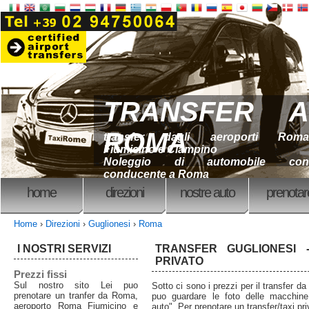
TRANSFER A
ROMA
transfer dagli aeroporti Roma
Fiumicino e Ciampino
Noleggio di automobile con
conducente a Roma
home
direzioni
nostre auto
prenotar
Home
›
Direzioni
›
Guglionesi
›
Roma
I NOSTRI SERVIZI
TRANSFER GUGLIONESI 
PRIVATO
Prezzi fissi
Sul nostro sito Lei puo
Sotto ci sono i prezzi per il transfer 
prenotare un tranfer da Roma,
puo guardare le foto delle macchine
aeroporto Roma Fiumicino e
auto". Per prenotare un transfer/taxi priv