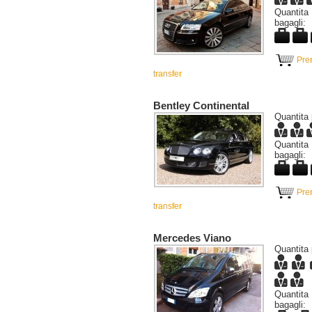
Quanti
bagagli:
Pre
transfer
Bentley Continental
Quantita 
Quanti
bagagli:
Pre
transfer
Mercedes Viano
Quantita 
Quanti
bagagli: