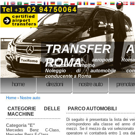
TRANSFER A
ROMA
transfer dagli aeroporti Roma
Fiumicino e Ciampino
Noleggio di automobile con
conducente a Roma
home
direzioni
nostre auto
prenotar
Home
›
Nostre auto
CATEGORIE DELLE
PARCO AUTOMOBILI
MACCHINE
Di seguito è presentata la lista dei veic
corrispondono alla classe ed anno di
Categoria "E"
mezzi. Se il mezzo da voi selezionato n
Mercedes Benz C-Class,
operatore vi contatterà entro 1 ora da
Mercedes Benz E-Class