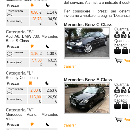
del servizio. A sinistra è indicato il cos
Prezzo
Per conoscere i prezzi per determi
Percorrenza
0,98
€
1,14 €
(km):
invitiamo a visitare la pagina “Destinazi
28,75
34,50
Attesa (ora):
€
€
Mercedes Benz C-Class
Quantita 
Categoria "S"
Audi A8, BMW 730, Mercedes
Benz S-Class
Quanti
bagagli:
Prezzo
Percorrenza
1,16
€
1,30 €
(km):
57,50
63,25
Pre
Attesa (ora):
€
€
transfer
Categoria "L"
Bentley Continental
Mercedes Benz E-Class
Prezzo
Quantita 
Percorrenza
2,30
€
2,53 €
(km):
Quanti
115,00
126,50
Attesa (ora):
bagagli:
€
€
Categoria "V"
Mercedes Viano, Mercedes
Vito
Pre
Prezzo
transfer