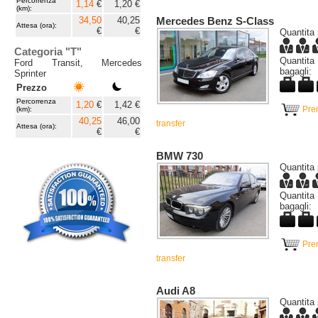
Percorrenza
1,14
€
1,20 €
(km):
34,50
40,25
Mercedes Benz S-Class
Attesa (ora):
€
€
Quantita 
Categoria "T"
Quanti
Ford Transit, Mercedes
bagagli:
Sprinter
Prezzo
Percorrenza
1,20
€
1,42 €
Pre
(km):
40,25
46,00
transfer
Attesa (ora):
€
€
BMW 730
Quantita 
Quanti
bagagli:
Pre
transfer
Audi A8
Quantita 