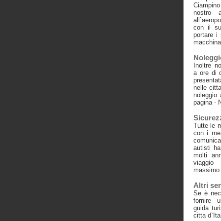
Ciampino
nostro a
all`aerop
con il s
portare i
macchina
Noleggi
Inoltre n
a ore di 
presenta
nelle citt
noleggio 
pagina - 
Sicurez
Tutte le 
con i mez
comunicaz
autisti h
molti an
viaggio
massimo
Altri ser
Se è nec
fornire 
guida tur
citta d`Ita