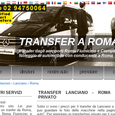
TRANSFER A ROM
transfer dagli aeroporti Roma Fiumicino e Ciamp
Noleggio di automobile con conducente a Roma
e
direzioni
nostre auto
prenotare
c
irezioni
›
Lanciano
›
Roma
RI SERVIZI
TRANSFER LANCIANO - ROMA |
PRIVATO
issi
tro sito Lei puo
Sotto ci sono i prezzi per il transfer da Lanciano 
 un tranfer da Roma,
puo guardare le foto delle macchine nella pagin
o Roma Fiumicino e
auto". Per prenotare un transfer/taxi privato per il suo