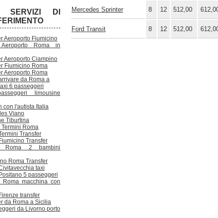
Mercedes Sprinter
8
12
512,00
612,0
I SERVIZI DI
FERIMENTO
Ford Transit
8
12
512,00
612,0
er Aeroporto Fiumicino
 Aeroporto Roma in
er Aeroporto Ciampino
er Fiumicino Roma
er Aeroporto Roma
rrivare da Roma a
axi 6 passeggeri
asseggeri limousine
 con l'autista Italia
es Viano
e Tiburtina
a Termini Roma
ermini Transfer
iumicino Transfer
a Roma 2 bambini
ino Roma Transfer
ivitavecchia taxi
ositano 5 passeggeri
a Roma macchina con
irenze transfer
r da Roma a Sicilia
eggeri da Livorno porto