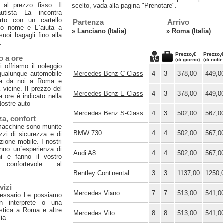
 al prezzo fisso. Il
scelto, vada alla pagina "Prenotare".
utista La incontra
orto con un cartello
Partenza
Arrivo
uo nome e L`aiuta a
»
Lanciano (Italia)
»
Roma (Italia)
 suoi bagagli fino alla
.
Prezzo,€
Prezzo,
o a ore
(di giorno)
(di notte
oi offriamo il noleggio
qualunque automobile
Mercedes Benz C-Class
4
3
378,00
449,0
ta da noi a Roma e
a vicine. Il prezzo del
Mercedes Benz E-Class
4
3
378,00
449,0
a ore è indicato nella
Nostre auto
Mercedes Benz S-Class
4
3
502,00
567,0
za, confort
macchine sono munite
BMW 730
4
4
502,00
567,0
zi di sicurezza e di
ione mobile. I nostri
anno un`esperienza di
Audi A8
4
4
502,00
567,0
ni e fanno il vostro
 confortevole al
Bentley Continental
3
3
1137,00
1250,
vizi
Mercedes Viano
7
7
513,00
541,0
essario Le possiamo
un interprete o una
istica a Roma e altre
Mercedes Vito
8
8
513,00
541,0
lia