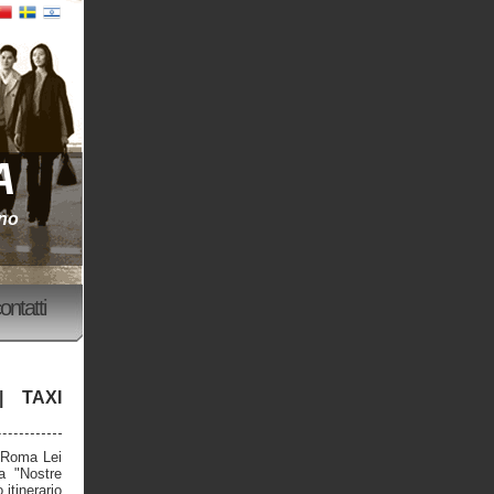
A
ino
ontatti
 TAXI
a Roma Lei
a "Nostre
 itinerario