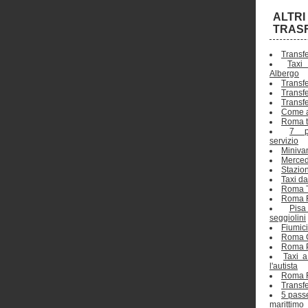
ALTR
TRAS
Transf
Taxi
Albergo
Transf
Transf
Transf
Come a
Roma t
7 p
servizio
Minivan
Merced
Stazion
Taxi d
Roma T
Roma F
Pis
seggiolini
Fiumic
Roma C
Roma P
Taxi 
l'autista
Roma F
Transfe
5 pass
marittimo