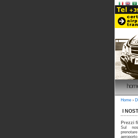
hom
Home
›
D
I NOST
Prezzi f
Sul nos
prenotare
aeroport