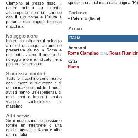
spedisca una richiesta dalla pagina "Pr
Ciampino al prezzo fisso. Il
nostro autista La incontra
all`aeroporto con un cartello
Partenza
con il suo nome e L`aiuta a
»
Palermo (Italia)
portare i suoi bagagli fino alla
macchina.
Arrivo
Noleggio a ore
ITALIA
Inoltre noi offriamo il noleggio
a ore di qualunque automobile
Aeroporti
presentata da noi a Roma e
Roma Ciampino
,
Roma Fiumici
(CIA)
nelle citta vicine. Il prezzo del
noleggio a ore è indicato nella
Citta
pagina - Nostre auto
Roma
Sicurezza, confort
Tutte le macchine sono munite
con i mezzi di sicurezza e di
comunicazione mobile. I nostri
autisti hanno un`esperienza di
molti anni e fanno il vostro
viaggio confortevole al
massimo
Altri servizi
Se è necessario Le possiamo
fornire un interprete o una
guida turistica a Roma e altre
citta d`Italia