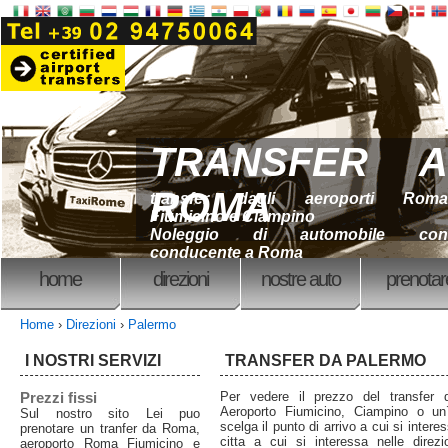
TRANSFER A
ROMA
transfer dagli aeroporti Roma
Fiumicino e Ciampino
Noleggio di automobile con
conducente a Roma
home
direzioni
nostre auto
prenotar
Home
›
Direzioni
›
Palermo
I NOSTRI SERVIZI
TRANSFER DA PALERMO
Prezzi fissi
Per vedere il prezzo del transfe
Aeroporto Fiumicino, Ciampino o un`a
Sul nostro sito Lei puo
scelga il punto di arrivo a cui si intere
prenotare un tranfer da Roma,
citta a cui si interessa nelle direzi
aeroporto Roma Fiumicino e