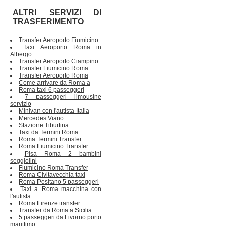
ALTRI SERVIZI DI
TRASFERIMENTO
Transfer Aeroporto Fiumicino
Taxi Aeroporto Roma in
Albergo
Transfer Aeroporto Ciampino
Transfer Fiumicino Roma
Transfer Aeroporto Roma
Come arrivare da Roma a
Roma taxi 6 passeggeri
7 passeggeri limousine
servizio
Minivan con l'autista Italia
Mercedes Viano
Stazione Tiburtina
Taxi da Termini Roma
Roma Termini Transfer
Roma Fiumicino Transfer
Pisa Roma 2 bambini
seggiolini
Fiumicino Roma Transfer
Roma Civitavecchia taxi
Roma Positano 5 passeggeri
Taxi a Roma macchina con
l'autista
Roma Firenze transfer
Transfer da Roma a Sicilia
5 passeggeri da Livorno porto
marittimo