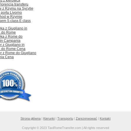
u z kierowcą
lorencja transferu
w z Rzymu na Sycylię
 portu Livorno
hod w Rzymie
sem S class E class
ka z Giugliano in
 do Rome
ka z Rome do
 in Campania
r z Giugliano in
 do Rome Cena
er z Rome do Giugliano
nia Cena
Strona główna
|
Kierunki
|
Transportu
|
Zarezerwować
|
Kontakt
Copyright © 2023 TaxiRomeTransfer.com | All rights reserved