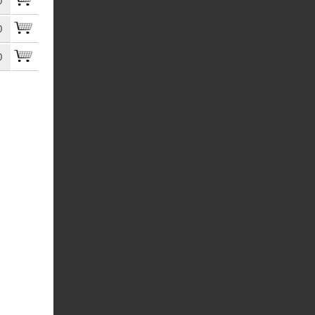
0
0
0