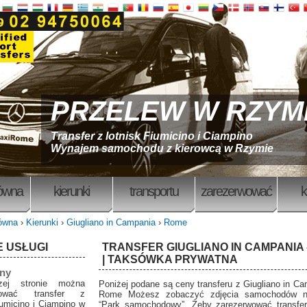
PRZELEW W RZYM
Transfer z lotnisk Fiumicino i Ciampino
Wynajem samochodu z kierowcą w Rzymie
łówna
kierunki
transportu
zarezerwować
k
łówna
›
Kierunki
›
Giugliano in Campania
›
Rome
 USŁUGI
TRANSFER GIUGLIANO IN CAMPANIA 
| TAKSÓWKA PRYWATNA
eny
ej stronie można
Poniżej podane są ceny transferu z Giugliano in C
wować transfer z
Rome Możesz zobaczyć zdjęcia samochodów na
iumicino i Ciampino w
“Park samochodowy”. Żeby zarezerwować transfer