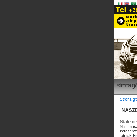
strona g
Strona g
NASZE
Stałe c
Na nasz
zarezer
lotnisk F