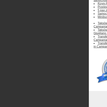
samochod
Rzym F
Przele
5 pax z
Samoc
Minibu
Taksów
Campania
Taksów
Giugliano
Transfe
Campania
Transf
in Campa