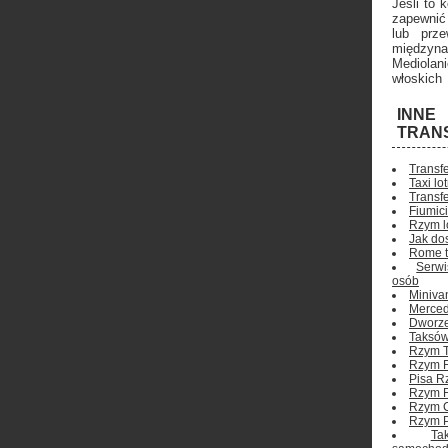
Jeśli to
zapewni
lub prz
międzyna
Mediolan
włoskich
INN
TRAN
Transfe
Taxi lo
Transf
Fiumic
Rzym lo
Jak do
Rome t
Serw
osób
Miniva
Merced
Dworze
Taksów
Rzym T
Rzym F
Pisa Rz
Rzym F
Rzym C
Rzym P
T