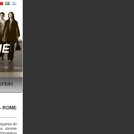
IE
ontakt
- ROME
ampania do
 stronie
/prywatną