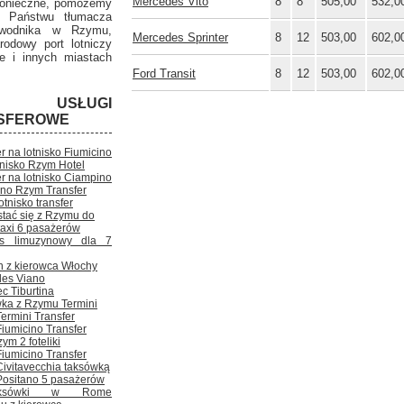
Mercedes Vito
8
8
505,00
532,0
 konieczne, pomożemy
ć Państwu tłumacza
ewodnika w Rzymu,
Mercedes Sprinter
8
12
503,00
602,0
rodowy port lotniczy
ie i innych miastach
Ford Transit
8
12
503,00
602,0
E USŁUGI
SFEROWE
r na lotnisko Fiumicino
tnisko Rzym Hotel
er na lotnisko Ciampino
ino Rzym Transfer
tnisko transfer
stać się z Rzymu do
axi 6 pasażerów
is limuzynowy dla 7
n z kierowca Włochy
es Viano
c Tiburtina
ka z Rzymu Termini
ermini Transfer
iumicino Transfer
ym 2 foteliki
iumicino Transfer
ivitavecchia taksówką
ositano 5 pasażerów
aksówki w Rome