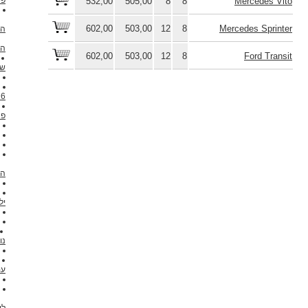
532,00
505,00
8
8
שדה התעופה
מוניות רומא למלון
602,00
503,00
12
8
העברת
Ciampino התעופה
העברת
602,00
503,00
12
8
פיומיצ'ינו ברומא
העברת
שדה התעופה
רומא
איך להגיע מרומא ל< / li>
6 נוסעים
מונית
רומא שירות הלימוזינה 7
פאקס
מיניוואן עם נהג איטליה
מרצדס ויאנה
Tiburtina תחנת הרכבת
מוניות מתחנת רומא
העברת
רומא טרמיני
העברת
פיומיצ'ינו ברומא
מושבי 2
ילדים
פיזה רומא
העברת
פיומיצ'ינו ברומא
מונית
רומא Civitavecchia
5
נוסעים
רומא פוזיטאנו
מוניות במכונית של רומא
עם נהג
העברת
רומא פירנצה
העברת
מרומא לסיציליה
5 פאקס מנמל הים
ליבורנו
שירות