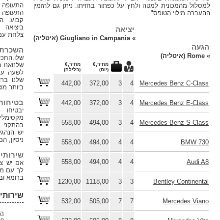
התעופה פיומיצ'ינו ברומא ונמל
חץ על כפתור בחזיתו. ניתן גם להזמין
התעופה שלךCiampino במחיר
קבוע. הנהג שלנו יפגוש אותך
ביציאה ממכס האזור מחזיק
יציאה
צלחת עם השם שלך,
»
Giugliano in Campania (איטליה)
השכרת רכב לפי שעה
שלו.החכירה לשעה של המכוניות
מחיר,€
מחיר,€
שלנואנו מציעים, כמו גם, השכרה
(יום)
(בלילה)
לשעה עם נהג של כל המכוניות
שלנו ברומא או בערים הקרובה
442,00
372,00
3
4
ביותר מוצגת בדף הצי
בטיחות ונוחות
442,00
372,00
3
4
יבטיחו לך טיול עם נוחות
מקסימליתכל המכוניות מצוידות
558,00
494,00
3
4
בהתקני בטיחות ותקשורת ניידת.
יש הנהגים שלנו שנים רבות של
ניסיון, הם
558,00
494,00
4
4
שירותים אחרים
558,00
494,00
4
4
אם יש צורך, אנחנו יכולים לעזור
לך עם מתורגמן מוסמך או מדריך
ברומא ובערים אחרות באיטליה
1230,00
1118,00
3
3
שירותי העברה אחרים
532,00
505,00
7
7
הובלה משדה התעופה
פיומיצ'ינו