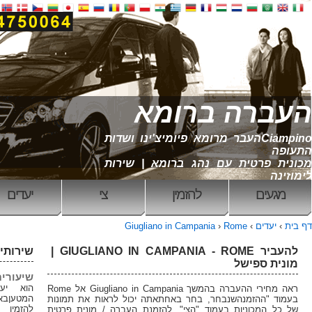
רומא
רומא פיומיצ'ינו ושדות
ג ברומא | שירות
הזמין
צי
יעדים
דף בית
Giugliano in Camp
להעביר GIUGLIANO IN CAMPANIA - ROME |
שירותים שלנו
שיעורים קבועים
הוא יעזור לך לשאת את
ראה מחירי ההעברה בהמשך Giugliano in Campania אל Rome
המטעןבאתר שלנו אתה יכול
חר באחתאתה יכול לראות את תמונות
להזמין העברה מרומא, נמל
הצי". להזמנת העברה / מונית פרטית