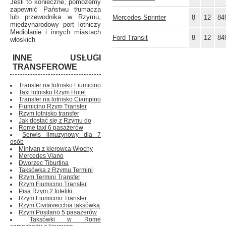
Jeśli to konieczne, pomożemy
zapewnić Państwu tłumacza
lub przewodnika w Rzymu,
Mercedes Sprinter
8
12
84
międzynarodowy port lotniczy
Mediolanie i innych miastach
Ford Transit
8
12
84
włoskich
INNE USŁUGI
TRANSFEROWE
Transfer na lotnisko Fiumicino
Taxi lotnisko Rzym Hotel
Transfer na lotnisko Ciampino
Fiumicino Rzym Transfer
Rzym lotnisko transfer
Jak dostać się z Rzymu do
Rome taxi 6 pasażerów
Serwis limuzynowy dla 7
osób
Minivan z kierowca Włochy
Mercedes Viano
Dworzec Tiburtina
Taksówka z Rzymu Termini
Rzym Termini Transfer
Rzym Fiumicino Transfer
Pisa Rzym 2 foteliki
Rzym Fiumicino Transfer
Rzym Civitavecchia taksówką
Rzym Positano 5 pasażerów
Taksówki w Rome