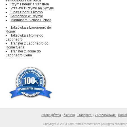
samochodu z kierowcą
Rzym Florencja transferu
Przelew z Rzymu na Sycylię
5 pax z portu Livorno
Samochod w Rzymie
Minibusem S class E class
Taksówka z Lagonegro do
Rome
Taksówka z Rome do
Lagonegro
Transfer z Lagonegro do
Rome Cena
Transfer z Rome do
Lagonegro Cena
Strona główna
|
Kierunki
|
Transportu
|
Zarezerwować
|
Konta
Copyright © 2023 TaxiRomeTransfer.com | All rights reserve