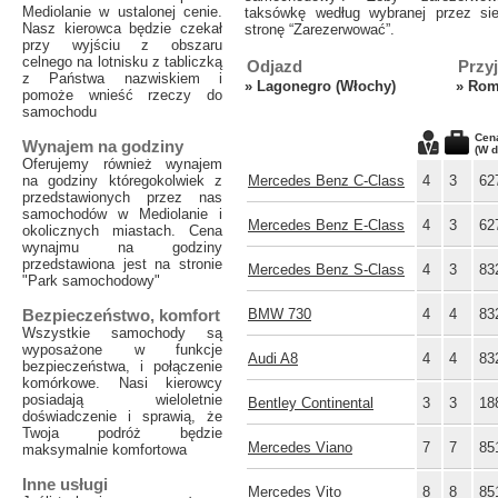
Mediolanie w ustalonej cenie.
taksówkę według wybranej przez sie
Nasz kierowca będzie czekał
stronę “Zarezerwować”.
przy wyjściu z obszaru
celnego na lotnisku z tabliczką
Odjazd
Przy
z Państwa nazwiskiem i
»
Lagonegro (Włochy)
»
Rom
pomoże wnieść rzeczy do
samochodu
Cen
Wynajem na godziny
(W d
Oferujemy również wynajem
na godziny któregokolwiek z
Mercedes Benz C-Class
4
3
62
przedstawionych przez nas
samochodów w Mediolanie i
Mercedes Benz E-Class
4
3
62
okolicznych miastach. Cena
wynajmu na godziny
przedstawiona jest na stronie
Mercedes Benz S-Class
4
3
83
"Park samochodowy"
Bezpieczeństwo, komfort
BMW 730
4
4
83
Wszystkie samochody są
wyposażone w funkcje
Audi A8
4
4
83
bezpieczeństwa, i połączenie
komórkowe. Nasi kierowcy
posiadają wieloletnie
Bentley Continental
3
3
18
doświadczenie i sprawią, że
Twoja podróż będzie
Mercedes Viano
7
7
85
maksymalnie komfortowa
Inne usługi
Mercedes Vito
8
8
85