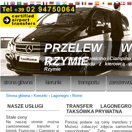
PRZELEW W
RZYMIE
Transfer z lotnisk Fiumicino i Ciampino
Wynajem samochodu z kierowcą w
Rzymie
strona główna
kierunki
transportu
zarezerwo
Strona główna
›
Kierunki
›
Lagonegro
›
Rome
NASZE USŁUGI
TRANSFER LAGONEG
TAKSÓWKA PRYWATNA
Stałe ceny
Na naszej stronie można
Poniżej podane są ceny transferu
zarezerwować transfer z
Możesz zobaczyć zdjęcia samochod
lotnisk Fiumicino i Ciampino w
samochodowy”. Żeby zarezerwować