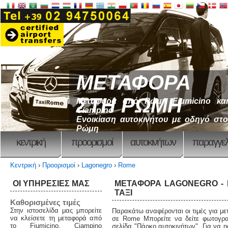
ΜΕΤΑΦΟΡΑ
ΣΤΗ ΡΩΜΗ
Μεταφορά από Ρώμη Fiumicino και
Ciampino
Ενοικίαση αυτοκινήτου με οδηγό στο
Ρώμη
κεντρική
προορισμοί
αυτοκινήτων
παραγγελ
Κεντρική
›
Προορισμοί
›
Lagonegro
›
Rome
ΟΙ ΥΠΗΡΕΣΙΕΣ ΜΑΣ
ΜΕΤΑΦΟΡΆ LAGONEGRO - R
ΤΑΞΊ
Καθορισμένες τιμές
Στην ιστοσελίδα μας μπορείτε
Παρακάτω αναφέρονται οι τιμές για μ
να κλείσετε τη μεταφορά από
σε Rome Μπορείτε να δείτε φωτογρα
το Fiumicino, Ciampino
σελίδα "Πάρκο αυτοκινήτων". Για να n