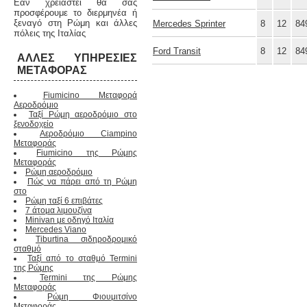
Εάν χρειαστεί θα σας
προσφέρουμε το διερμηνέα ή
ξεναγό στη Ρώμη και άλλες
Mercedes Sprinter
8
12
84
πόλεις της Ιταλίας
Ford Transit
8
12
84
ΆΛΛΕΣ ΥΠΗΡΕΣΊΕΣ
ΜΕΤΑΦΟΡΆΣ
Fiumicino Μεταφορά
Αεροδρόμιο
Ταξί Ρώμη αεροδρόμιο στο
ξενοδοχείο
Αεροδρόμιο Ciampino
Μεταφοράς
Fiumicino της Ρώμης
Μεταφοράς
Ρώμη αεροδρόμιο
Πώς να πάρει από τη Ρώμη
στο
Ρώμη ταξί 6 επιβάτες
7 άτομα λιμουζίνα
Minivan με οδηγό Ιταλία
Mercedes Viano
Tiburtina σιδηροδρομικό
σταθμό
Ταξί από το σταθμό Termini
της Ρώμης
Termini της Ρώμης
Μεταφοράς
Ρώμη Φιουμιτσίνο
Μεταφοράς