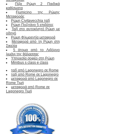
Πίζα Ρώμη 2 Παιδικά
καθίσματα
Fiumicino της Ρώμης
Μεταφοράς
Ρώμη Civitavecchia ταξί
Ρώμη Ποζιτάνο 5 επιβάτες
Ταξί στο αυτοκίνητό Ρώμη με
οδηγό
Ρώμη Φλωρεντία μεταφορά
Μεταφορά από τη Ρώμη στη
Σικελία
5 άτομα από το Λιβόρνο
λιμάνι της θάλασσας
Υπηρεσία σοφέρ στη Ρώμη
Minibus s class e class
ταξί από Lagonegro σε Rome
ταξί από Rome σε Lagonegro
μεταφορά από Lagonegro σε
Rome Τιμή
μεταφορά από Rome σε
Lagonegro Τιμή