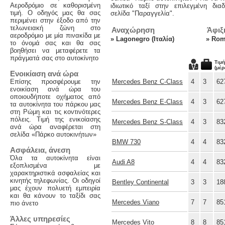
Αεροδρόμιο σε καθορισμένη
ιδιωτικό ταξί στην επιλεγμένη δια
τιμή. Ο οδηγός μας θα σας
σελίδα "Παραγγελία".
περιμένει στην έξοδο από την
τελωνειακή ζώνη στο
Αναχώρηση
Άφιξ
αεροδρόμιο με μία πινακίδα με
»
Lagonegro (Ιταλία)
»
Rome
το όνομά σας και θα σας
βοηθήσει να μεταφέρετε τα
πράγματά σας στο αυτοκίνητο
Τιμή
(μέρ
Ενοικίαση ανά ώρα
Επίσης προσφέρουμε την
Mercedes Benz C-Class
4
3
62
ενοικίαση ανά ώρα του
οποιουδήποτε οχήματος από
Mercedes Benz E-Class
4
3
62
τα αυτοκίνητα του πάρκου μας
στη Ρώμη και τις κοντινότερες
πόλεις. Τιμή της ενικοίασης
Mercedes Benz S-Class
4
3
83
ανά ώρα αναφέρεται στη
σελίδα «Πάρκο αυτοκινήτων»
BMW 730
4
4
83
Ασφάλεια, άνεση
Όλα τα αυτοκίνητα είναι
Audi A8
4
4
83
εξοπλισμένα με
χαρακτηριστικά ασφαλείας και
κινητής τηλεφωνίας. Οι οδηγοί
Bentley Continental
3
3
18
μας έχουν πολυετή εμπειρία
και θα κάνουν το ταξίδι σας
Mercedes Viano
7
7
85
πιο άνετο
Άλλες υπηρεσίες
Mercedes Vito
8
8
85