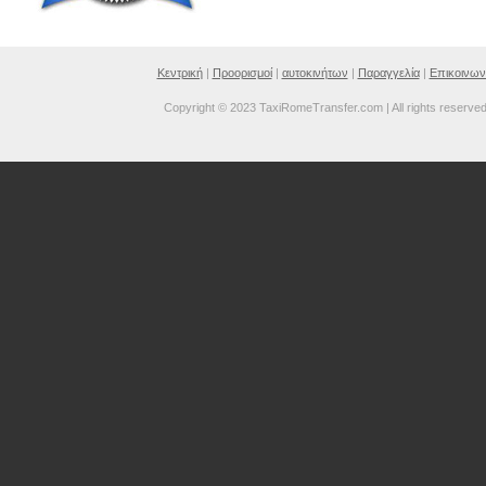
Κεντρική
|
Προορισμοί
|
αυτοκινήτων
|
Παραγγελία
|
Επικοινων
Copyright © 2023 TaxiRomeTransfer.com | All rights reserve