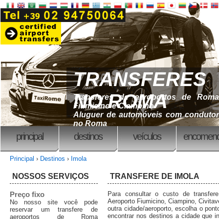
TRANSFERES
NO ROMA
Transferes de aeroportos de Roma
Fiumicino e Ciampino
Aluguer de automóveis com condutor
no Roma
principal
destinos
veículos
encomend
Principal
›
Destinos
›
Imola
NOSSOS SERVIÇOS
TRANSFERE DE IMOLA
Preço fixo
Para consultar o custo de transfe
Aeroporto Fiumicino, Ciampino, Civitav
No nosso site você pode
outra cidade/aeroporto, escolha o pont
reservar um transfere de
encontrar nos destinos a cidade que i
aeroportos de Roma