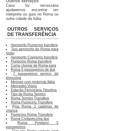
Outros serviços
Caso for necessária
ajudaremos encontrar um
intérprete ou guia no Roma ou
outra cidade da Itália
OUTROS SERVIÇOS
DE TRANSFERÊNCIA
Aeroporto Fiumicino transfere
Taxi aeroporto de Roma para
Hotel
Aeroporto Ciampino transfere
Fiumicino Roma transfere
Como chegar de Roma para
Roma 6 passageiros de táxi
7 passageiros serviço de
limousine
Minivan com motorista Itália
Mercedes Viano
Estação Ferroviária Tiburtina
Táxi de Roma Termini
Roma Termini Transfere
Roma Fiumicino Transfere
Pisa Roma 2 cadeiras de
criança
Fiumicino Roma Transfere
Roma Civitavecchia táxi
Roma Positano 5
passageiros
Táxi em Roma veículo com