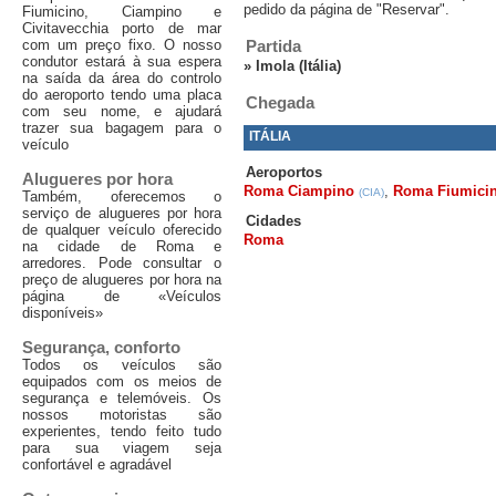
pedido da página de "Reservar".
Fiumicino, Ciampino e
Civitavecchia porto de mar
com um preço fixo. O nosso
Partida
condutor estará à sua espera
»
Imola (Itália)
na saída da área do controlo
do aeroporto tendo uma placa
Chegada
com seu nome, e ajudará
trazer sua bagagem para o
ITÁLIA
veículo
Aeroportos
Alugueres por hora
Roma Ciampino
,
Roma Fiumici
(CIA)
Também, oferecemos o
serviço de alugueres por hora
Cidades
de qualquer veículo oferecido
Roma
na cidade de Roma e
arredores. Pode consultar o
preço de alugueres por hora na
página de «Veículos
disponíveis»
Segurança, conforto
Todos os veículos são
equipados com os meios de
segurança e telemóveis. Os
nossos motoristas são
experientes, tendo feito tudo
para sua viagem seja
confortável e agradável