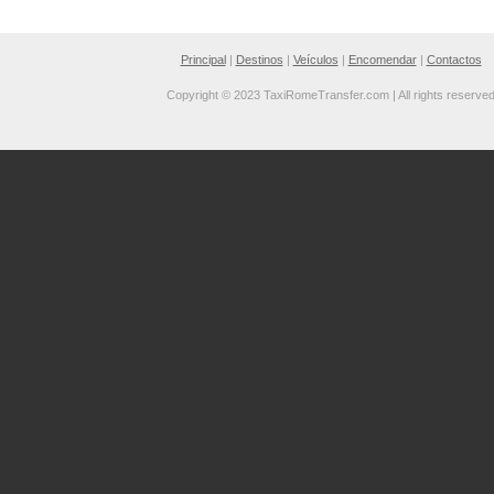
Principal
|
Destinos
|
Veículos
|
Encomendar
|
Contactos
Copyright © 2023 TaxiRomeTransfer.com | All rights reserve