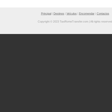
Principal
|
Destinos
|
Veículos
|
Encomendar
|
Contactos
Copyright © 2023 TaxiRomeTransfer.com | All rights reserve