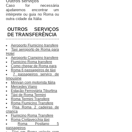
Outros serviços
Caso for necessária
ajudaremos encontrar um
intérprete ou guia no Roma ou
outra cidade da Itália
OUTROS SERVIÇOS
DE TRANSFERÊNCIA
Aeroporto Fiumicino transfere
Taxi aeroporto de Roma para
Hotel
Aeroporto Ciampino transfere
Fiumicino Roma transfere
Como chegar de Roma para
Roma 6 passageiros de táxi
7 passageiros serviço de
limousine
Minivan com motorista Itália
Mercedes Viano
Estação Ferroviária Tiburtina
Táxi de Roma Termini
Roma Termini Transfere
Roma Fiumicino Transfere
Pisa Roma 2 cadeiras de
criança
Fiumicino Roma Transfere
Roma Civitavecchia táxi
Roma Positano 5
passageiros
Táxi em Roma veículo com