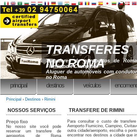
TRANSFERES
NO ROMA
Transferes de aeroportos de Roma
Fiumicino e Ciampino
Aluguer de automóveis com condutor
no Roma
principal
destinos
veículos
encomend
Principal
›
Destinos
›
Rimini
NOSSOS SERVIÇOS
TRANSFERE DE RIMINI
Preço fixo
Para consultar o custo de transfer
Aeroporto Fiumicino, Ciampino, Civitav
No nosso site você pode
outra cidade/aeroporto, escolha o pont
reservar um transfere de
encontrar nos destinos a cidade que i
aeroportos de Roma