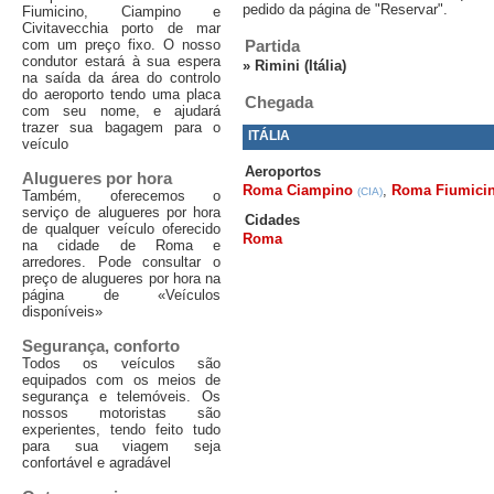
pedido da página de "Reservar".
Fiumicino, Ciampino e
Civitavecchia porto de mar
com um preço fixo. O nosso
Partida
condutor estará à sua espera
»
Rimini (Itália)
na saída da área do controlo
do aeroporto tendo uma placa
Chegada
com seu nome, e ajudará
trazer sua bagagem para o
ITÁLIA
veículo
Aeroportos
Alugueres por hora
Roma Ciampino
,
Roma Fiumici
(CIA)
Também, oferecemos o
serviço de alugueres por hora
Cidades
de qualquer veículo oferecido
Roma
na cidade de Roma e
arredores. Pode consultar o
preço de alugueres por hora na
página de «Veículos
disponíveis»
Segurança, conforto
Todos os veículos são
equipados com os meios de
segurança e telemóveis. Os
nossos motoristas são
experientes, tendo feito tudo
para sua viagem seja
confortável e agradável