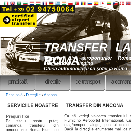
TRANSFER LA
ROMA
Transfer din aeroporturilor Roma
Fiumicino şi Ciampino
Chiria automobilului cu şofer la Roma
principală
direcţiile
de transport
a coman
Principală
›
Direcţiile
›
Ancona
SERVICIILE NOASTRE
TRANSFER DIN ANCONA
Preşuri fixe
Ca să vedeţi valoarea transferului
Fiumicino Aeroportul International, Ci
Pe site-ul nostru puteţi
oraş/aeroport, alegeţi punctul sosiri
comanda transferul din
Dacă îa direcţiile enumerate mai jos n
aeroporturile Roma Fiumicino