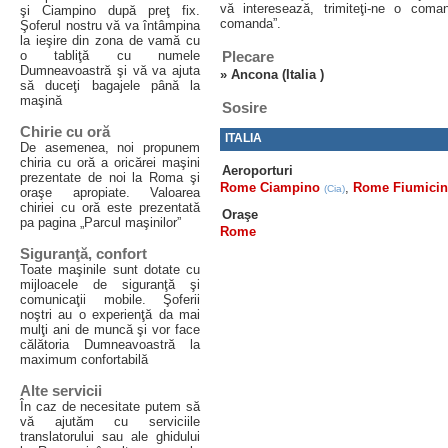
vă interesează, trimiteţi-ne o com
şi Ciampino după preţ fix.
comanda”.
Şoferul nostru vă va întâmpina
la ieşire din zona de vamă cu
o tabliţă cu numele
Plecare
Dumneavoastră şi vă va ajuta
»
Ancona (Italia )
să duceţi bagajele până la
maşină
Sosire
Chirie cu oră
ITALIA
De asemenea, noi propunem
chiria cu oră a oricărei maşini
Aeroporturi
prezentate de noi la Roma şi
Rome Ciampino
,
Rome Fiumici
(Cia)
oraşe apropiate. Valoarea
chiriei cu oră este prezentată
Oraşe
pa pagina „Parcul maşinilor”
Rome
Siguranţă, confort
Toate maşinile sunt dotate cu
mijloacele de siguranţă şi
comunicaţii mobile. Şoferii
noştri au o experienţă da mai
mulţi ani de muncă şi vor face
călătoria Dumneavoastră la
maximum confortabilă
Alte servicii
În caz de necesitate putem să
vă ajutăm cu serviciile
translatorului sau ale ghidului