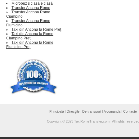
Microbuz s clasă e clasă
Transfer Ancona Rome
Transfer Ancona Rome
Ciampino
Transfer Ancona Rome
Fiumicino
Taxi din Ancona la Rome Preţ
Taxi din Ancona la Rome
Ciampino Preţ
Taxi din Ancona la Rome
Fiumicino Preţ
Principală
|
Direcţiile
|
De transport
|
A comanda
|
Contacte
Copyright © 2023 TaxiRomeTransfer.com | All rights reserve