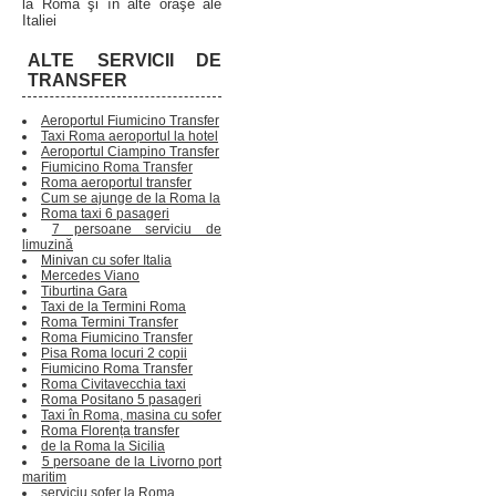
la Roma şi în alte oraşe ale
Italiei
ALTE SERVICII DE
TRANSFER
Aeroportul Fiumicino Transfer
Taxi Roma aeroportul la hotel
Aeroportul Ciampino Transfer
Fiumicino Roma Transfer
Roma aeroportul transfer
Cum se ajunge de la Roma la
Roma taxi 6 pasageri
7 persoane serviciu de
limuzină
Minivan cu sofer Italia
Mercedes Viano
Tiburtina Gara
Taxi de la Termini Roma
Roma Termini Transfer
Roma Fiumicino Transfer
Pisa Roma locuri 2 copii
Fiumicino Roma Transfer
Roma Civitavecchia taxi
Roma Positano 5 pasageri
Taxi în Roma, masina cu sofer
Roma Florența transfer
de la Roma la Sicilia
5 persoane de la Livorno port
maritim
serviciu sofer la Roma