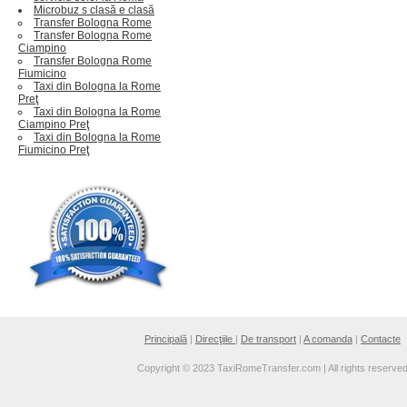
Microbuz s clasă e clasă
Transfer Bologna Rome
Transfer Bologna Rome
Ciampino
Transfer Bologna Rome
Fiumicino
Taxi din Bologna la Rome
Preţ
Taxi din Bologna la Rome
Ciampino Preţ
Taxi din Bologna la Rome
Fiumicino Preţ
Principală
|
Direcţiile
|
De transport
|
A comanda
|
Contacte
Copyright © 2023 TaxiRomeTransfer.com | All rights reserve