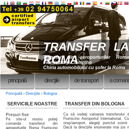
TRANSFER LA
ROMA
Transfer din aeroporturilor Roma
Fiumicino şi Ciampino
Chiria automobilului cu şofer la Roma
principală
direcţiile
de transport
a coman
Principală
›
Direcţiile
›
Bologna
SERVICIILE NOASTRE
TRANSFER DIN BOLOGNA
Preşuri fixe
Ca să vedeţi valoarea transferului
Fiumicino Aeroportul International, Ci
Pe site-ul nostru puteţi
oraş/aeroport, alegeţi punctul sosiri
comanda transferul din
Dacă îa direcţiile enumerate mai jos n
aeroporturile Roma Fiumicino