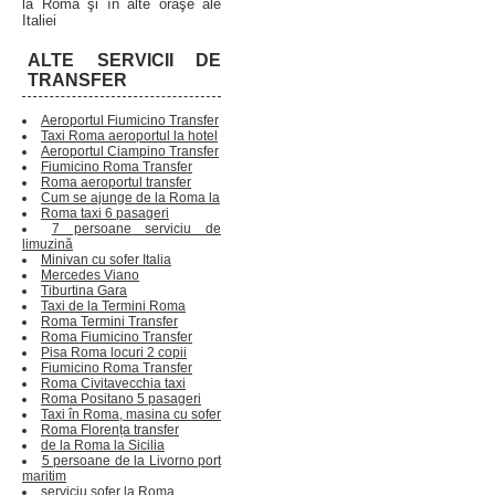
la Roma şi în alte oraşe ale
Italiei
ALTE SERVICII DE
TRANSFER
Aeroportul Fiumicino Transfer
Taxi Roma aeroportul la hotel
Aeroportul Ciampino Transfer
Fiumicino Roma Transfer
Roma aeroportul transfer
Cum se ajunge de la Roma la
Roma taxi 6 pasageri
7 persoane serviciu de
limuzină
Minivan cu sofer Italia
Mercedes Viano
Tiburtina Gara
Taxi de la Termini Roma
Roma Termini Transfer
Roma Fiumicino Transfer
Pisa Roma locuri 2 copii
Fiumicino Roma Transfer
Roma Civitavecchia taxi
Roma Positano 5 pasageri
Taxi în Roma, masina cu sofer
Roma Florența transfer
de la Roma la Sicilia
5 persoane de la Livorno port
maritim
serviciu sofer la Roma