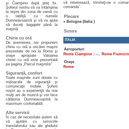
vă interesează, trimiteţi-ne o com
şi Ciampino după preţ fix.
comanda”.
Şoferul nostru vă va întâmpina
la ieşire din zona de vamă cu
o tabliţă cu numele
Plecare
Dumneavoastră şi vă va ajuta
»
Bologna (Italia )
să duceţi bagajele până la
maşină
Sosire
Chirie cu oră
ITALIA
De asemenea, noi propunem
chiria cu oră a oricărei maşini
Aeroporturi
prezentate de noi la Roma şi
Rome Ciampino
,
Rome Fiumici
(Cia)
oraşe apropiate. Valoarea
chiriei cu oră este prezentată
Oraşe
pa pagina „Parcul maşinilor”
Rome
Siguranţă, confort
Toate maşinile sunt dotate cu
mijloacele de siguranţă şi
comunicaţii mobile. Şoferii
noştri au o experienţă da mai
mulţi ani de muncă şi vor face
călătoria Dumneavoastră la
maximum confortabilă
Alte servicii
În caz de necesitate putem să
vă ajutăm cu serviciile
translatorului sau ale ghidului