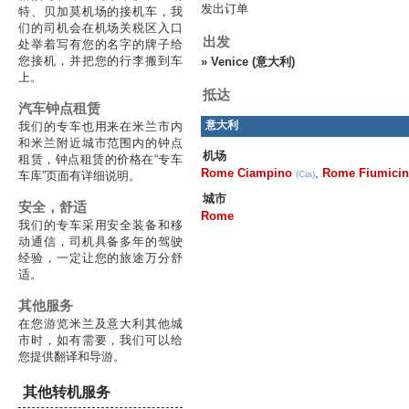
发出订单
特、贝加莫机场的接机车，我
们的司机会在机场关税区入口
出发
处举着写有您的名字的牌子给
您接机，并把您的行李搬到车
»
Venice (意大利)
上。
抵达
汽车钟点租赁
意大利
我们的专车也用来在米兰市内
和米兰附近城市范围内的钟点
机场
租赁，钟点租赁的价格在“专车
Rome Ciampino
,
Rome Fiumici
车库”页面有详细说明。
(Cia)
城市
安全，舒适
Rome
我们的专车采用安全装备和移
动通信，司机具备多年的驾驶
经验，一定让您的旅途万分舒
适。
其他服务
在您游览米兰及意大利其他城
市时，如有需要，我们可以给
您提供翻译和导游。
其他转机服务