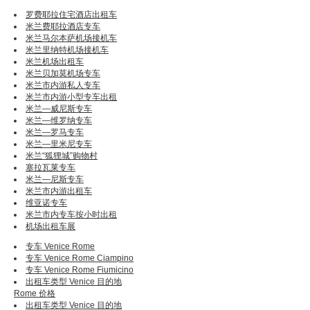
罗费耶拉住宅酒店出租车
米兰费耶拉酒店专车
米兰马尔本萨机场接机车
米兰里纳特机场接机车
米兰机场出租车
米兰贝加莫机场专车
米兰市内游私人专车
米兰市内游小型专车出租
米兰—威尼斯专车
米兰—维罗纳专车
米兰—罗马专车
米兰—里米尼专车
米兰“狐狸城”购物村
塞拉瓦莱专车
米兰—尼斯专车
米兰市内游出租车
维亚诺专车
米兰市内专车按小时出租
机场出租车展
专车 Venice Rome
专车 Venice Rome Ciampino
专车 Venice Rome Fiumicino
出租车类型 Venice 目的地
Rome 价格
出租车类型 Venice 目的地