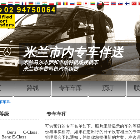
米兰市内专车伴送
米兰马尔本萨和里纳特机场接机车
米兰市车带司机汽车租赁
页
路线
专车车库
预订
联
车车库
等级
专车车库
"
可供预订的专车名单如下。照片里所显示的车的等
份与事实相符。如果在您出行的日子没有相应的专
es Benz C-Class,
 Benz E-Class
管理员会予以通知，并给你您提供新的方案。左边