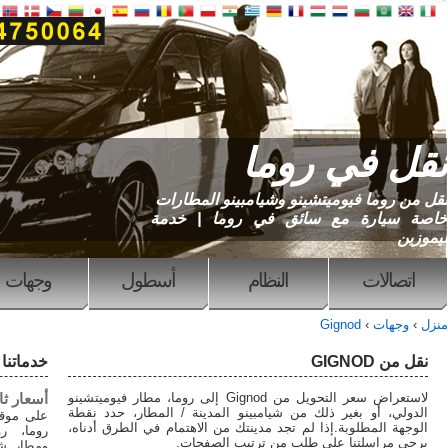
ما
 وشيامبينو المطارات
ق في روما | خدمة
النظام
أسطول
وجهات
منزل
خدماتنا
لاستعراض سعر التحويل من Gignod إلى روما، مطار فيوميتشينو
أسعار ثابتة
 شيامبينو المدينة / المطار، حدد نقطة
على موقعنا يمكنك حجز نقل من
تجد مدينتك من الاهتمام في الطرق أدناه،
روما، روما مطار فيوميتشينو
 من ترتيب الصفحات.
ومطار شيامبينو بسعر ثابت.لدينا