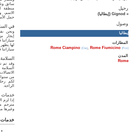
سائق وتلبية لكم في الخروج من
منطقة الجمارك عقد مع لوحة
الاسم، وقال انه يساعدك على
حمل الأمتعةالخاصة بك.
في الساعة تأجير السيارات
ونحن نقدم، كذلك، في الساعة
إيجار مع سائق من أي من
سياراتنا في روما أو المدن الأقرب
لها.يظهر الإيجار لكل ساعة من
Rome Ciampino
(Cia)
سياراتنا في الأسطول الصفحة
السلامة والراحة
وقد تم تجهيز جميع السيارات مع
السلامة وأجهزة الجوال
الاتصالات.السائقين لدينا العديد
من سنوات الخبرة، وسوف تضمن
لكم رحلة مع الحد الادنى من
الراحة.
خدمات أخرى
إذا لزم الأمر، يمكننا مساعدتك مع
مترجم معتمد أو دليل في روما
وغيرها من المدن في إيطاليا.
خدمات نقل أخرى
نقل مطار فيوميتشينو