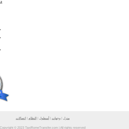
فئة E
نقل Gignod Rome
نقل Gignod Rome
Ciampino
نقل Gignod Rome
Fiumicino
سيارة أجرة من Gignod
إلى Rome السعر
سيارة أجرة من Gignod
إلى Rome Ciampino
السعر
سيارة أجرة من Gignod
إلى Rome Fiumicino
السعر
منزل
|
وجهات
|
أسطول
|
النظام
|
اتصالات
Copyright © 2023 TaxiRomeTransfer.com | All rights reserve