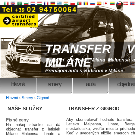
TRANSFER V
MILÁNE
Transfer z letisiek Milána Malpensa a
Linate
Prenájom auta s vodičom v Miláne
hlavná
smery
autá
objedna
Hlavná
›
Smery
›
Gignod
NAŠE SLUŽBY
TRANSFER Z GIGNOD
Fixné ceny
Aby skontrolovať hodnotu transfera
Letisko Malpensa, Linate, Berg
Na našej stránke sa dá
mesta/letiska, zvoľte miesto príchod
objednať transfer z letisiek
Keď v uvedených nižšie smeroch ch
Milano Malpensa, Linate a