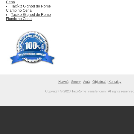
Cena
Taxík z Gignod do Rome
Ciampino Cena
Taxík z Gignod do Rome
Fiumicino Cena
Hlavná
|
Smery
|
Autá
|
Objednať
|
Kontakty
Copyright © 2023 TaxiRomeTransfer.com | All rights reserve