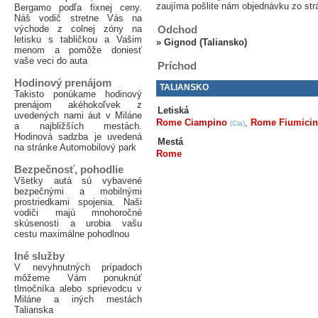
zaujíma pošlite nám objednávku zo str
Bergamo podľa fixnej ceny.
Náš vodič stretne Vás na
východe z colnej zóny na
Odchod
letisku s tabličkou a Vašim
»
Gignod (Taliansko)
menom a pomôže doniesť
vaše veci do auta
Príchod
Hodinový prenájom
TALIANSKO
Takisto ponúkame hodinový
prenájom akéhokoľvek z
Letiská
uvedených nami áut v Miláne
Rome Ciampino
,
Rome Fiumici
(Cia)
a najbližších mestách.
Hodinová sadzba je uvedená
Mestá
na stránke Automobilový park
Rome
Bezpečnosť, pohodlie
Všetky autá sú vybavené
bezpečnými a mobilnými
prostriedkami spojenia. Naši
vodiči majú mnohoročné
skúsenosti a urobia vašu
cestu maximálne pohodlnou
Iné služby
V nevyhnutných prípadoch
môžeme Vám ponuknúť
tlmočníka alebo sprievodcu v
Miláne a iných mestách
Talianska