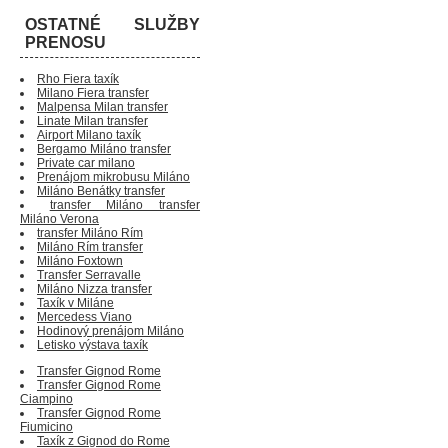
OSTATNÉ SLUŽBY
PRENOSU
Rho Fiera taxík
Milano Fiera transfer
Malpensa Milan transfer
Linate Milan transfer
Airport Milano taxík
Bergamo Miláno transfer
Private car milano
Prenájom mikrobusu Miláno
Miláno Benátky transfer
transfer Miláno transfer
Miláno Verona
transfer Miláno Rím
Miláno Rím transfer
Miláno Foxtown
Transfer Serravalle
Miláno Nizza transfer
Taxík v Miláne
Mercedess Viano
Hodinový prenájom Miláno
Letisko výstava taxík
Transfer Gignod Rome
Transfer Gignod Rome
Ciampino
Transfer Gignod Rome
Fiumicino
Taxík z Gignod do Rome