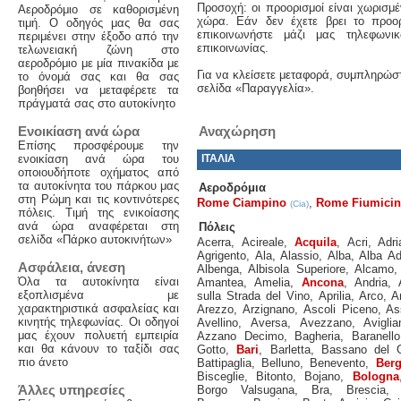
Προσοχή: οι προορισμοί είναι χωρισμέ
Αεροδρόμιο σε καθορισμένη
χώρα. Εάν δεν έχετε βρει το προορ
τιμή. Ο οδηγός μας θα σας
επικοινωνήστε μάζι μας τηλεφων
περιμένει στην έξοδο από την
επικοινωνίας.
τελωνειακή ζώνη στο
αεροδρόμιο με μία πινακίδα με
Για να κλείσετε μεταφορά, συμπληρώστ
το όνομά σας και θα σας
σελίδα «Παραγγελία».
βοηθήσει να μεταφέρετε τα
πράγματά σας στο αυτοκίνητο
Ενοικίαση ανά ώρα
Αναχώρηση
Επίσης προσφέρουμε την
ενοικίαση ανά ώρα του
ΙΤΑΛΊΑ
οποιουδήποτε οχήματος από
τα αυτοκίνητα του πάρκου μας
Αεροδρόμια
στη Ρώμη και τις κοντινότερες
Rome Ciampino
,
Rome Fiumici
(Cia)
πόλεις. Τιμή της ενικοίασης
ανά ώρα αναφέρεται στη
Πόλεις
σελίδα «Πάρκο αυτοκινήτων»
Acerra
,
Acireale
,
Acquila
,
Acri
,
Adri
Agrigento
,
Ala
,
Alassio
,
Alba
,
Alba Ad
Ασφάλεια, άνεση
Albenga
,
Albisola Superiore
,
Alcamo
Όλα τα αυτοκίνητα είναι
Amantea
,
Amelia
,
Ancona
,
Andria
,
εξοπλισμένα με
sulla Strada del Vino
,
Aprilia
,
Arco
,
A
χαρακτηριστικά ασφαλείας και
Arezzo
,
Arzignano
,
Ascoli Piceno
,
As
κινητής τηλεφωνίας. Οι οδηγοί
Avellino
,
Aversa
,
Avezzano
,
Aviglia
μας έχουν πολυετή εμπειρία
Azzano Decimo
,
Bagheria
,
Baranello
και θα κάνουν το ταξίδι σας
Gotto
,
Bari
,
Barletta
,
Bassano del 
πιο άνετο
Battipaglia
,
Belluno
,
Benevento
,
Ber
Bisceglie
,
Bitonto
,
Bojano
,
Bologna
Άλλες υπηρεσίες
Borgo Valsugana
,
Bra
,
Brescia