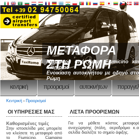
ΜΕΤΑΦΟΡΑ
ΣΤΗ ΡΩΜΗ
Μεταφορά από Ρώμη Fiumicino και
Ciampino
Ενοικίαση αυτοκινήτου με οδηγό στο
Ρώμη
κεντρική
προορισμοί
αυτοκινήτων
παραγγελ
Κεντρική
›
Προορισμοί
ΟΙ ΥΠΗΡΕΣΙΕΣ ΜΑΣ
ΛΊΣΤΑ ΠΡΟΟΡΙΣΜΏΝ
Καθορισμένες τιμές
Για να μάθετε κόστος μεταφορά
αναχώρησης (πόλη, αεροδρόμιο κ.α
Στην ιστοσελίδα μας μπορείτε
σελίδα διαλέξτε το σημείο άφιξης.
να κλείσετε τη μεταφορά από
το Fiumicino, Ciampino