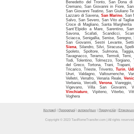
Benedetto del Tronto
,
San Dona di
Cremano
,
San Giovanni in Fiore
,
San
San Giovanni Teatino
,
San Giuliano T
Lazzaro di Savena
,
San Marino
,
San M
Salvo
,
San Severo
,
San Vito al Tagli
Croce di Magliano
,
Santa Margherita 
Sant`Elpidio a Mare
,
Sarentino
,
Sarr
Savona
,
Scafati
,
Scandicci
,
Scan
Sciacca
,
Senigallia
,
Senise
,
Seregno
,
San Giovanni
,
Sestri Levante
,
Sett
Siena
,
Silandro
,
Silvi
,
Siracusa
,
Spell
Spoleto
,
Spoltore
,
Sulmona
,
Taggia
Tavagnacco
,
Teramo
,
Termoli
,
Terni
Todi
,
Tolentino
,
Tolmezzo
,
Torgiano
,
del Greco
,
Tortona
,
Trani
,
Trapani
,
Tricarico
,
Trieste
,
Trivento
,
Turin
,
Ud
Ururi
,
Valdagno
,
Valtournenche
,
Va
Velletri
,
Venafro
,
Venaria Reale
,
Veni
Verbania
,
Vercelli
,
Verona
,
Viareggio
,
Vigevano
,
Villa San Giovanni
,
V
Vinchiaturo
,
Vipiteno
,
Viterbo
,
Vit
Voghera
Κεντρική
|
Προορισμοί
|
αυτοκινήτων
|
Παραγγελία
|
Επικοινων
Copyright © 2023 TaxiRomeTransfer.com | All rights reserve