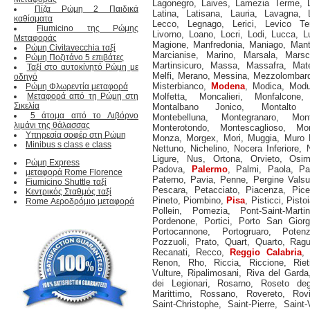
Lagonegro
,
Laives
,
Lamezia Terme
,
Πίζα Ρώμη 2 Παιδικά
Latina
,
Latisana
,
Lauria
,
Lavagna
,
καθίσματα
Lecco
,
Legnago
,
Lerici
,
Levico Te
Fiumicino της Ρώμης
Livorno
,
Loano
,
Locri
,
Lodi
,
Lucca
,
L
Μεταφοράς
Magione
,
Manfredonia
,
Maniago
,
Man
Ρώμη Civitavecchia ταξί
Marcianise
,
Marino
,
Marsala
,
Marsc
Ρώμη Ποζιτάνο 5 επιβάτες
Martinsicuro
,
Massa
,
Massafra
,
Mat
Ταξί στο αυτοκίνητό Ρώμη με
Melfi
,
Merano
,
Messina
,
Mezzolombar
οδηγό
Misterbianco
,
Modena
,
Modica
,
Mod
Ρώμη Φλωρεντία μεταφορά
Μεταφορά από τη Ρώμη στη
Molfetta
,
Moncalieri
,
Monfalcone
Σικελία
Montalbano Jonico
,
Montalto 
5 άτομα από το Λιβόρνο
Montebelluna
,
Montegranaro
,
Mon
λιμάνι της θάλασσας
Monterotondo
,
Montescaglioso
,
Mon
Υπηρεσία σοφέρ στη Ρώμη
Monza
,
Morgex
,
Mori
,
Muggia
,
Muro 
Minibus s class e class
Nettuno
,
Nichelino
,
Nocera Inferiore
,
Ligure
,
Nus
,
Ortona
,
Orvieto
,
Osi
Ρώμη Express
Padova
,
Palermo
,
Palmi
,
Paola
,
Pa
μεταφορά Rome Florence
Paterno
,
Pavia
,
Penne
,
Pergine Vals
Fiumicino Shuttle ταξί
Pescara
,
Petacciato
,
Piacenza
,
Pice
Κεντρικός Σταθμός ταξί
Pineto
,
Piombino
,
Pisa
,
Pisticci
,
Pistoi
Rome Αεροδρόμιο μεταφορά
Pollein
,
Pomezia
,
Pont-Saint-Martin
Pordenone
,
Portici
,
Porto San Giorg
Portocannone
,
Portogruaro
,
Poten
Pozzuoli
,
Prato
,
Quart
,
Quarto
,
Rag
Recanati
,
Recco
,
Reggio Calabria
,
Renon
,
Rho
,
Riccia
,
Riccione
,
Riet
Vulture
,
Ripalimosani
,
Riva del Garda
dei Legionari
,
Rosarno
,
Roseto deg
Marittimo
,
Rossano
,
Rovereto
,
Rov
Saint-Christophe
,
Saint-Pierre
,
Saint-