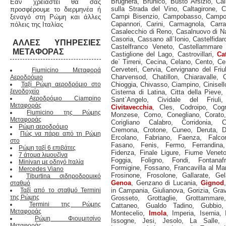
Brugnera
,
Brunico
,
Busto Arsizio
,
Cai
Εάν χρειαστεί θα σας
sulla Strada del Vino
,
Caltagirone
,
C
προσφέρουμε το διερμηνέα ή
Campi Bisenzio
,
Campobasso
,
Campod
ξεναγό στη Ρώμη και άλλες
Capannori
,
Carini
,
Carmagnola
,
Carra
πόλεις της Ιταλίας
Casalecchio di Reno
,
Casalnuovo di Na
Casoria
,
Cassano all`Ionio
,
Castelfidar
ΆΛΛΕΣ ΥΠΗΡΕΣΊΕΣ
Castelfranco Veneto
,
Castellammare 
ΜΕΤΑΦΟΡΆΣ
Castiglione del Lago
,
Castrovillari
,
Ca
de` Tirreni
,
Cecina
,
Celano
,
Cento
,
Ce
Cerveteri
,
Cervia
,
Cervignano del Friul
Fiumicino Μεταφορά
Charvensod
,
Chatillon
,
Chiaravalle
,
C
Αεροδρόμιο
Ταξί Ρώμη αεροδρόμιο στο
Chioggia
,
Chivasso
,
Ciampino
,
Cinisel
ξενοδοχείο
Cisterna di Latina
,
Citta della Pieve
Αεροδρόμιο Ciampino
Sant`Angelo
,
Cividale del Friuli
Μεταφοράς
Civitavecchia
,
Cles
,
Codroipo
,
Cog
Fiumicino της Ρώμης
Monzese
,
Como
,
Conegliano
,
Corato
Μεταφοράς
Corigliano Calabro
,
Corridonia
,
C
Ρώμη αεροδρόμιο
Cremona
,
Crotone
,
Cuneo
,
Deruta
,
D
Πώς να πάρει από τη Ρώμη
Ercolano
,
Fabriano
,
Faenza
,
Falco
στο
Fasano
,
Fenis
,
Fermo
,
Ferrandina
Ρώμη ταξί 6 επιβάτες
Fidenza
,
Finale Ligure
,
Fiume Venet
7 άτομα λιμουζίνα
Foggia
,
Foligno
,
Fondi
,
Fontanaf
Minivan με οδηγό Ιταλία
Formigine
,
Fossano
,
Francavilla al Ma
Mercedes Viano
Frosinone
,
Frosolone
,
Gallarate
,
Gel
Tiburtina σιδηροδρομικό
Genoa
,
Genzano di Lucania
,
Gignod
σταθμό
Ταξί από το σταθμό Termini
in Campania
,
Giulianova
,
Gorizia
,
Grav
της Ρώμης
Grosseto
,
Grottaglie
,
Grottammare
Termini της Ρώμης
Cattaneo
,
Gualdo Tadino
,
Gubbio
Μεταφοράς
Montecelio
,
Imola
,
Imperia
,
Isernia
,
Ρώμη Φιουμιτσίνο
Issogne
,
Jesi
,
Jesolo
,
La Salle
,
Μεταφοράς