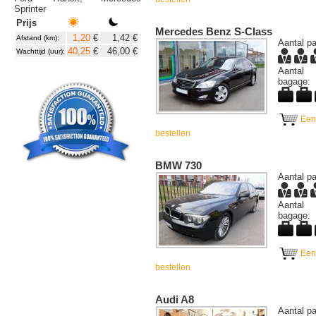
Sprinter
Prijs
Mercedes Benz S-Class
1,20
€
1,42 €
Afstand (km):
Aantal pa
40,25
€
46,00 €
Wachttijd (uur):
Aantal
bagage:
Een
bestellen
BMW 730
Aantal pa
Aantal
bagage:
Een
bestellen
Audi A8
Aantal pa