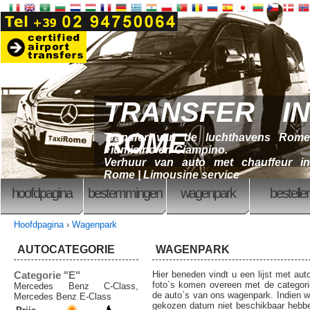
TRANSFER IN
ROME
Transfer van de luchthavens Rome
Fiumicino en Ciampino.
Verhuur van auto met chauffeur in
Rome | Limousine service
hoofdpagina
bestemmingen
wagenpark
bestelle
Hoofdpagina
›
Wagenpark
AUTOCATEGORIE
WAGENPARK
Categorie "E"
Hier beneden vindt u een lijst met aut
foto`s komen overeen met de categori
Mercedes Benz C-Class,
de auto`s van ons wagenpark. Indien w
Mercedes Benz E-Class
gekozen datum niet beschikbaar hebbe