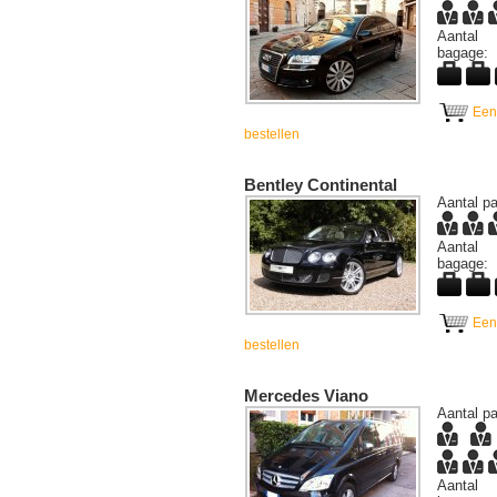
Aantal
bagage:
Een
bestellen
Bentley Continental
Aantal pa
Aantal
bagage:
Een
bestellen
Mercedes Viano
Aantal pa
Aantal