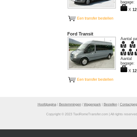
bagage:
X
12
Een transfer bestellen
Ford Transit
Aantal pa
Aantal
bagage:
X
12
Een transfer bestellen
Hoofdpagina
|
Bestemmingen
|
Wagenpark
|
Bestellen
|
Contactge
Copyright © 2023 TaxiRomeTransfer.com | All rights reserve