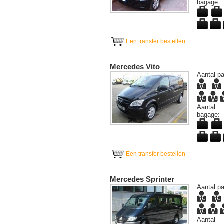
bagage:
Een transfer bestellen
Mercedes Vito
Aantal pa
Aantal
bagage:
Een transfer bestellen
Mercedes Sprinter
Aantal pa
Aantal