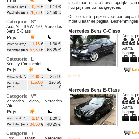
Prijs
u dat mee en stelt uw mogelijke varia
0,98
€
1,14 €
Afstand (km):
huurprijs per uur aangegeven.
28,75
€
34,50 €
Wachttijd (uur):
Om de vaste prijzen voor een bepaald
Categorie "S"
moet u naar de pagina "Bestemmingen"
Audi A8, BMW 730, Mercedes
Mercedes Benz C-Class
Benz S-Class
Aantal pa
Prijs
1,16
€
1,30 €
Afstand (km):
Aantal
57,50
€
63,25 €
Wachttijd (uur):
bagage:
Categorie "L"
Bentley Continental
Een
Prijs
bestellen
2,30
€
2,53 €
Afstand (km):
115,00
126,50
Wachttijd
(uur):
€
€
Mercedes Benz E-Class
Aantal pa
Categorie "V"
Mercedes Viano, Mercedes
Vito
Aantal
Prijs
bagage:
1,14
€
1,20 €
Afstand (km):
34,50
€
40,25 €
Wachttijd (uur):
Een
Categorie "T"
Ford Transit, Mercedes
bestellen