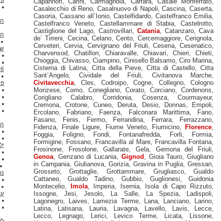
Capannori
,
Carini
,
Carmagnola
,
Car
שדה התעופה
Casalecchio di Reno
,
Casalnuovo di 
מוניות רומא למלון
Casoria
,
Cassano all`Ionio
,
Castelfid
העברת
Castelfranco Veneto
,
Castellammar
Ciampino התעופה
Castiglione del Lago
,
Castrovillari
,
C
העברת
de` Tirreni
,
Cecina
,
Celano
,
Cento
,
C
פיומיצ'ינו ברומא
העברת
Cerveteri
,
Cervia
,
Cervignano del Fri
שדה התעופה
Charvensod
,
Chatillon
,
Chiaravalle
רומא
Chioggia
,
Chivasso
,
Ciampino
,
Cinis
איך להגיע מרומא ל< / li>
Cisterna di Latina
,
Citta della Piev
6 נוסעים
מונית
Sant`Angelo
,
Cividale del Friul
רומא שירות הלימוזינה 7
Civitavecchia
,
Cles
,
Codroipo
,
Co
פאקס
Monzese
,
Como
,
Conegliano
,
Cora
מיניוואן עם נהג איטליה
Corigliano Calabro
,
Corridonia
מרצדס ויאנה
Cremona
,
Crotone
,
Cuneo
,
Deruta
Tiburtina תחנת הרכבת
Ercolano
,
Fabriano
,
Faenza
,
Fal
מוניות מתחנת רומא
Fasano
,
Fenis
,
Fermo
,
Ferrandin
העברת
Fidenza
,
Finale Ligure
,
Fiume Vene
רומא טרמיני
העברת
Foggia
,
Foligno
,
Fondi
,
Fontana
פיומיצ'ינו ברומא
מושבי 2
Formigine
,
Fossano
,
Francavilla al 
ילדים
Frosinone
,
Frosolone
,
Gallarate
,
G
פיזה רומא
העברת
Genoa
,
Genzano di Lucania
,
Gigno
פיומיצ'ינו ברומא
מונית
in Campania
,
Giulianova
,
Gorizia
,
Gr
רומא Civitavecchia
5
Grosseto
,
Grottaglie
,
Grottammar
נוסעים
Cattaneo
,
Gualdo Tadino
,
Gubbi
רומא פוזיטאנו
Montecelio
,
Imola
,
Imperia
,
Isernia
מוניות במכונית של רומא
עם נהג
העברת
Issogne
,
Jesi
,
Jesolo
,
La Salle
רומא פירנצה
העברת
Lagonegro
,
Laives
,
Lamezia Terme
מרומא לסיציליה
Latina
,
Latisana
,
Lauria
,
Lavagna
5 פאקס מנמל הים
Lecco
,
Legnago
,
Lerici
,
Levico 
ליבורנו
שירות