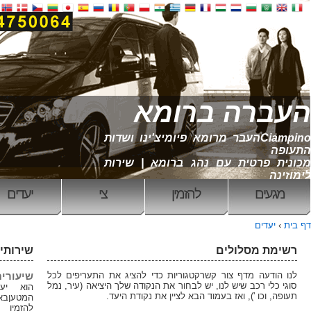
רומא
רומא פיומיצ'ינו ושדות
ג ברומא | שירות
הזמין
צי
יעדים
דף בית
שירותים שלנו
טגוריות כדי להציג את התעריפים לכל
שיעורים קבועים
לבחור את הנקודה שלך היציאה (עיר, נמל
הוא יעזור לך לשאת את
בא לציין את נקודת היעד.
המטעןבאתר שלנו אתה יכול
להזמין העברה מרומא, נמל