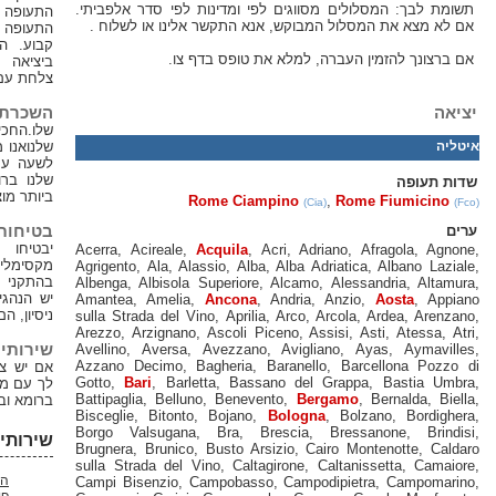
וגים לפי ומדינות לפי סדר אלפביתי.
התעופה פיומיצ'ינו ברומא ונמל
וקש, אנא התקשר אלינו או לשלוח .
התעופה שלךCiampino במחיר
קבוע. הנהג שלנו יפגוש אותך
 למלא את טופס בדף צו.
ביציאה ממכס האזור מחזיק
צלחת עם השם שלך,
השכרת רכב לפי שעה
שלו.החכירה לשעה של המכוניות
שלנואנו מציעים, כמו גם, השכרה
לשעה עם נהג של כל המכוניות
שלנו ברומא או בערים הקרובה
ביותר מוצגת בדף הצי
Rome Ciampino
(C
בטיחות ונוחות
יבטיחו לך טיול עם נוחות
Acerra
,
Acireale
,
Acquila
,
Acri
,
Ad
מקסימליתכל המכוניות מצוידות
Agrigento
,
Ala
,
Alassio
,
Alba
,
Alba A
בהתקני בטיחות ותקשורת ניידת.
Albenga
,
Albisola Superiore
,
Alcam
יש הנהגים שלנו שנים רבות של
Amantea
,
Amelia
,
Ancona
,
Andria
ניסיון, הם
sulla Strada del Vino
,
Aprilia
,
Arco
,
Arezzo
,
Arzignano
,
Ascoli Piceno
,
A
שירותים אחרים
Avellino
,
Aversa
,
Avezzano
,
Avigl
Azzano Decimo
,
Bagheria
,
Baranel
אם יש צורך, אנחנו יכולים לעזור
Gotto
,
Bari
,
Barletta
,
Bassano del
לך עם מתורגמן מוסמך או מדריך
Battipaglia
,
Belluno
,
Benevento
,
Be
ברומא ובערים אחרות באיטליה
Bisceglie
,
Bitonto
,
Bojano
,
Bolog
Borgo Valsugana
,
Bra
,
Brescia
שירותי העברה אחרים
Brugnera
,
Brunico
,
Busto Arsizio
,
C
sulla Strada del Vino
,
Caltagirone
הובלה משדה התעופה
Campi Bisenzio
,
Campobasso
,
Camp
פיומיצ'ינו