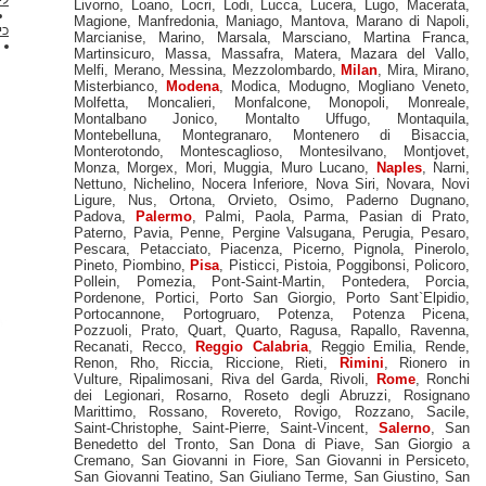
Livorno
,
Loano
,
Locri
,
Lodi
,
Lucca
נהג ברומא
בכיתה ה
Magione
,
Manfredonia
,
Maniago
,
Ma
כיתה של
Marcianise
,
Marino
,
Marsala
,
Mar
המיניבוס
Martinsicuro
,
Massa
,
Massafra
,
Ma
רומא אקספרס
Melfi
,
Merano
,
Messina
,
Mezzolomba
להעביר Rome
Misterbianco
,
Modena
,
Modica
,
Mo
Florence
Molfetta
,
Moncalieri
,
Monfalcone
פיומיצ'ינו הסעות
Montalbano Jonico
,
Montalto
מונית
Montebelluna
,
Montegranaro
,
Mo
תחנת רכבת
Monterotondo
,
Montescaglioso
,
M
מרכזית מונית
Rome נמל
Monza
,
Morgex
,
Mori
,
Muggia
,
Mur
תעופה להעביר
Nettuno
,
Nichelino
,
Nocera Inferiore
Ligure
,
Nus
,
Ortona
,
Orvieto
,
Os
Padova
,
Palermo
,
Palmi
,
Paola
,
Paterno
,
Pavia
,
Penne
,
Pergine Val
Pescara
,
Petacciato
,
Piacenza
,
Pi
Pineto
,
Piombino
,
Pisa
,
Pisticci
,
Pist
Pollein
,
Pomezia
,
Pont-Saint-Mart
Pordenone
,
Portici
,
Porto San Gio
Portocannone
,
Portogruaro
,
Pote
Pozzuoli
,
Prato
,
Quart
,
Quarto
,
Ra
Recanati
,
Recco
,
Reggio Calabria
Renon
,
Rho
,
Riccia
,
Riccione
,
Ri
Vulture
,
Ripalimosani
,
Riva del Gar
dei Legionari
,
Rosarno
,
Roseto de
Marittimo
,
Rossano
,
Rovereto
,
Ro
Saint-Christophe
,
Saint-Pierre
,
Sain
Benedetto del Tronto
,
San Dona d
Cremano
,
San Giovanni in Fiore
,
Sa
San Giovanni Teatino
,
San Giuliano 