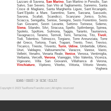
Lazzaro di Savena
,
San Marino
,
San
Salvo
,
San Severo
,
San Vito al Tag
Croce di Magliano
,
Santa Margherit
Sant`Elpidio a Mare
,
Sarentino
,
Sa
Savona
,
Scafati
,
Scandicci
,
Sc
Sciacca
,
Senigallia
,
Senise
,
Seregno
San Giovanni
,
Sestri Levante
,
Se
Siena
,
Silandro
,
Silvi
,
Siracusa
,
Spe
Spoleto
,
Spoltore
,
Sulmona
,
Tagg
Tavagnacco
,
Teramo
,
Termoli
,
Terni
Todi
,
Tolentino
,
Tolmezzo
,
Torgiano
del Greco
,
Tortona
,
Trani
,
Trapani
Tricarico
,
Trieste
,
Trivento
,
Turin
,
U
Ururi
,
Valdagno
,
Valtournenche
,
V
Velletri
,
Venafro
,
Venaria Reale
,
Ven
Verbania
,
Vercelli
,
Verona
,
Viareggio
Vigevano
,
Villa San Giovanni
Vinchiaturo
,
Vipiteno
,
Viterbo
,
V
דף בית
|
יעדים
|
צי
|
להזמין
|
מגעים
Copyright © 2023 TaxiRomeTransfer.com | All rights reser